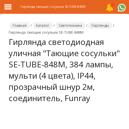
Гирлянда тающие сосульки SE-TUBE-848M
Главная
/
Каталог
/
Светотехника
/
Гирлянды
/
Гирлянда тающие сосульки SE-TUBE-848M
Гирлянда светодиодная
Главная
уличная "Тающие сосульки"
Каталог
SE-TUBE-848M, 384 лампы,
Распродажа
мульти (4 цвета), IP44,
О
компании
прозрачный шнур 2м,
соединитель, Funray
Контакты
Сотрудничество
Новости