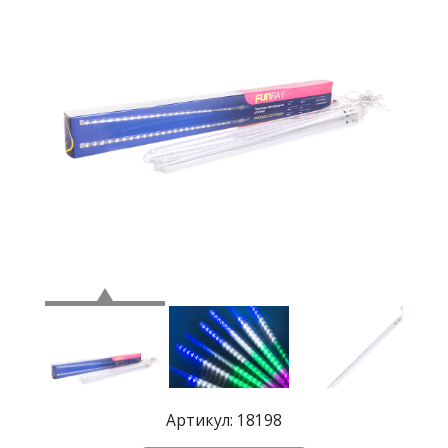
Где
купить
Статьи
и
обзоры
Вакансии
Сертификаты
PR
Отзывы
news@signalelectronics.ru
Артикул: 18198