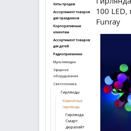
Гирлянда
Хиты продаж
купить
100 LED, 
Ассортимент товаров
Статьи
для праздников
Funray
и
Корпоративным
обзоры
клиентам
Ассортимент товаров
Вакансии
для детей
Сертификаты
Радиоприемники
Мультимедиа
PR
Эфирное
оборудование
Отзывы
Светотехника
news@signalelectronics.ru
Гирлянды
Комнатные
гирлянды
Гирлянда
Смарт
дюралайт