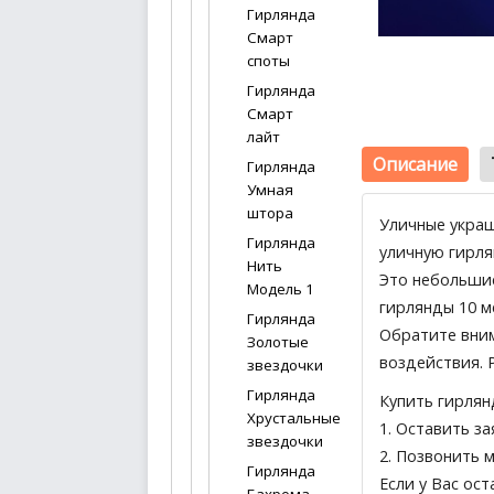
Гирлянда
Смарт
споты
Гирлянда
Смарт
лайт
Описание
Гирлянда
Умная
штора
Уличные украш
Гирлянда
уличную гирля
Нить
Это небольшие
Модель 1
гирлянды 10 м
Гирлянда
Обратите вним
Золотые
воздействия. 
звездочки
Гирлянда
Купить гирлян
Хрустальные
1.
Оставить за
звездочки
2. Позвонить 
Гирлянда
Если у Вас ос