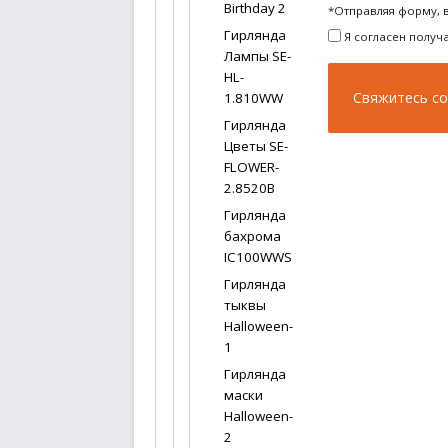
Birthday 2
*Отправляя форму, 
Гирлянда
Я согласен получ
Лампы SE-
HL-
1.810WW
Гирлянда
Цветы SE-
FLOWER-
2.8520B
Гирлянда
бахрома
IC100WWS
Гирлянда
тыквы
Halloween-
1
Гирлянда
маски
Halloween-
2