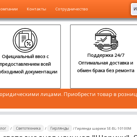
компании
Контакты
Сотрудничество
Поддержка 24/7
Официальный ввоз с
Оптимальная доставка и
предоставлением всей
обмен брака без ремонта
обходимой документации
 юридическими лицами. Приобрести товар в розниц
алог
Светотехника
Гирлянды
/
/
/
Гирлянда шарики SE-BL-10100M