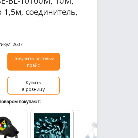
SE-BL-10100M, 10M,
р 1,5м, соединитель,
икул: 2637
Получить оптовый
прайс
Купить
в розницу
товаром покупают: