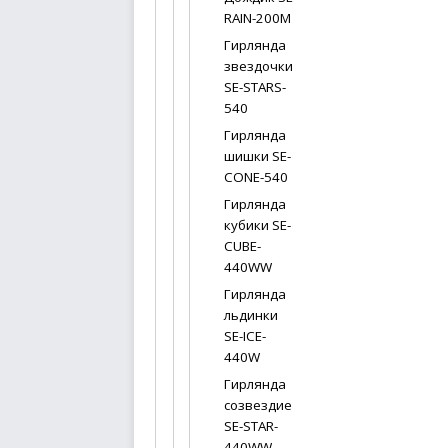
RAIN-200M
Гирлянда
звездочки
SE-STARS-
540
Гирлянда
шишки SE-
CONE-540
Гирлянда
кубики SE-
CUBE-
440WW
Гирлянда
льдинки
SE-ICE-
440W
Гирлянда
созвездие
SE-STAR-
440WW