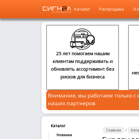
Каталог
Распродажа
О 
Главная
Каталог
25 лет помогаем нашим
клиентам поддерживать и
Распродажа
обновлять ассортимент без
не
рисков для бизнеса
О
компании
Внимание, мы работаем только с
Контакты
наших партнеров.
Сотрудничество
Новости
Каталог
Главная
Кат
/
Новинки
Где