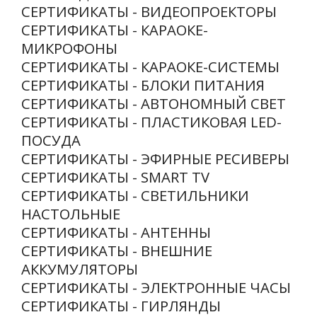
СЕРТИФИКАТЫ - ВИДЕОПРОЕКТОРЫ
Где
купить
СЕРТИФИКАТЫ - КАРАОКЕ-
МИКРОФОНЫ
Статьи
СЕРТИФИКАТЫ - КАРАОКЕ-СИСТЕМЫ
и
обзоры
СЕРТИФИКАТЫ - БЛОКИ ПИТАНИЯ
СЕРТИФИКАТЫ - АВТОНОМНЫЙ СВЕТ
Вакансии
СЕРТИФИКАТЫ - ПЛАСТИКОВАЯ LED-
ПОСУДА
Сертификаты
СЕРТИФИКАТЫ - ЭФИРНЫЕ РЕСИВЕРЫ
PR
СЕРТИФИКАТЫ - SMART TV
СЕРТИФИКАТЫ - СВЕТИЛЬНИКИ
Отзывы
НАСТОЛЬНЫЕ
СЕРТИФИКАТЫ - АНТЕННЫ
news@signalelectronics.ru
СЕРТИФИКАТЫ - ВНЕШНИЕ
АККУМУЛЯТОРЫ
СЕРТИФИКАТЫ - ЭЛЕКТРОННЫЕ ЧАСЫ
СЕРТИФИКАТЫ - ГИРЛЯНДЫ