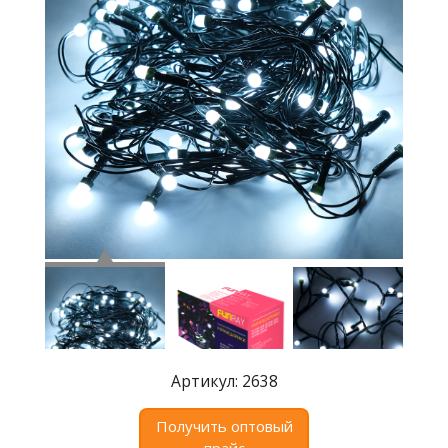
Где
купить
Статьи
и
обзоры
Вакансии
Сертификаты
PR
Отзывы
news@signalelectronics.ru
Артикул: 2638
Получить оптовый