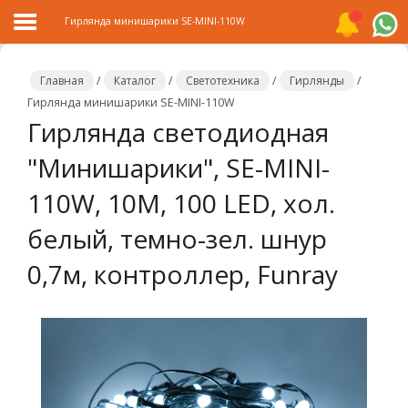
Гирлянда минишарики SE-MINI-110W
Главная
/
Каталог
/
Светотехника
/
Гирлянды
/
Гирлянда минишарики SE-MINI-110W
Гирлянда светодиодная
Главная
"Минишарики", SE-MINI-
Каталог
110W, 10М, 100 LED, хол.
Распродажа
белый, темно-зел. шнур
О
компании
0,7м, контроллер, Funray
Контакты
Сотрудничество
Новости