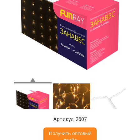
Где
купить
Статьи
и
обзоры
Вакансии
Сертификаты
PR
Отзывы
news@signalelectronics.ru
Артикул: 2607
Получить оптовый