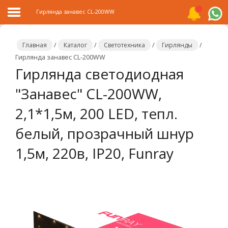
Гирлянда занавес CL-200WW
Главная
/
Каталог
/
Светотехника
/
Гирлянды
/
Гирлянда занавес CL-200WW
Гирлянда светодиодная
Главная
"Занавес" CL-200WW,
Каталог
2,1*1,5м, 200 LED, тепл.
Распродажа
белый, прозрачный шнур
О
компании
1,5м, 220в, IP20, Funray
Контакты
Сотрудничество
Новости