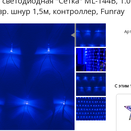
светодиодная "Cетка" ML-144B, 1.0
зр. шнур 1,5м, контроллер, Funray
Арт
С этим 