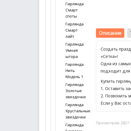
Гирлянда
Смарт
споты
Гирлянда
Смарт
Описание
лайт
Гирлянда
Создать празд
Умная
«Сетка»!
штора
Одна из самых
Гирлянда
Нить
подходит для 
Модель 1
Купить гирлян
Гирлянда
1.
Оставить за
Золотые
2. Позвонить 
звездочки
Если у Вас ос
Гирлянда
Хрустальные
звездочки
Просмотров: 2827
Гирлянда