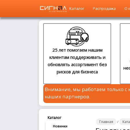
Каталог
Распродажа
О 
Главная
Каталог
25 лет помогаем нашим
клиентам поддерживать и
Распродажа
обновлять ассортимент без
не
рисков для бизнеса
О
компании
Внимание, мы работаем только с
Контакты
наших партнеров.
Сотрудничество
Новости
Каталог
Главная
Кат
/
Новинки
Где