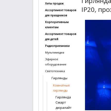
Гирлянда 
Хиты продаж
купить
IP20, про
Ассортимент товаров
Статьи
для праздников
и
Корпоративным
обзоры
клиентам
Ассортимент товаров
Вакансии
для детей
Сертификаты
Радиоприемники
Мультимедиа
PR
Эфирное
оборудование
Отзывы
Светотехника
news@signalelectronics.ru
Гирлянды
Комнатные
гирлянды
Гирлянда
Смарт
дюралайт