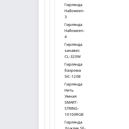
Гирлянда
Halloween-
3
Гирлянда
Halloween-
4
Гирлянда
занавес
CL-320W
Гирлянда
бахрома
SIC-120B
Гирлянда
Нить
Умная
SMART-
STRING-
10100RGB
Гирлянда
Дождик SE-