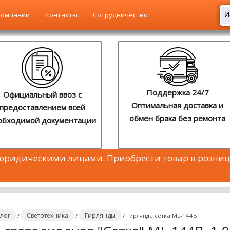
компании
Контакты
Сотрудничество
Поддержка 24/7
Официальный ввоз с
Оптимальная доставка и
предоставлением всей
обмен брака без ремонта
обходимой документации
 юридическими лицами. Приобрести товар в розниц
алог
Светотехника
Гирлянды
/
/
/
Гирлянда сетка ML-144B