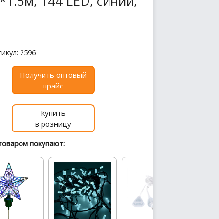
*1.5м, 144 LED, синий,
икул: 2596
Получить оптовый
прайс
Купить
в розницу
товаром покупают: