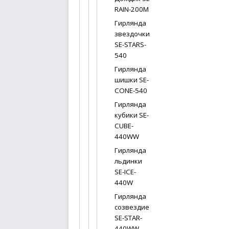
RAIN-200M
Гирлянда
звездочки
SE-STARS-
540
Гирлянда
шишки SE-
CONE-540
Гирлянда
кубики SE-
CUBE-
440WW
Гирлянда
льдинки
SE-ICE-
440W
Гирлянда
созвездие
SE-STAR-
440WW