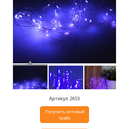
Где
купить
Статьи
и
обзоры
Вакансии
Сертификаты
PR
Отзывы
news@signalelectronics.ru
Артикул: 2653
Получить оптовый
прайс