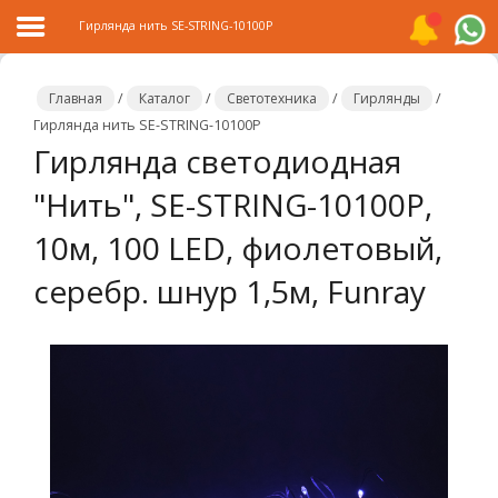
Гирлянда нить SE-STRING-10100P
Главная
/
Каталог
/
Светотехника
/
Гирлянды
/
Гирлянда нить SE-STRING-10100P
Гирлянда светодиодная
Главная
"Нить", SE-STRING-10100P,
Каталог
10м, 100 LED, фиолетовый,
Распродажа
серебр. шнур 1,5м, Funray
О
компании
Контакты
Сотрудничество
Новости