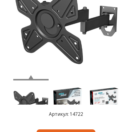
Где
купить
Статьи
и
обзоры
Вакансии
Сертификаты
PR
Отзывы
news@signalelectronics.ru
Артикул: 14722