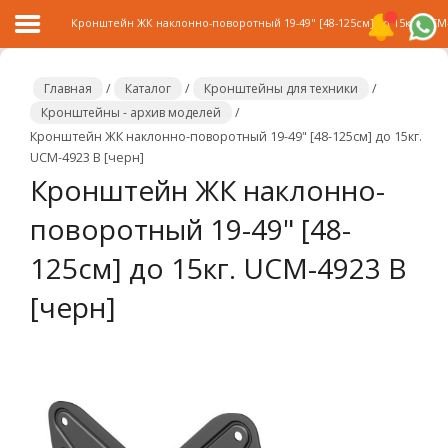
Кронштейн ЖК наклонно-поворотный 19-49" [48-125см] до 15кг. UCM-
Главная
/
Каталог
/
Кронштейны для техники
/
Кронштейны - архив моделей
/
Кронштейн ЖК наклонно-поворотный 19-49" [48-125см] до 15кг.
Главная
UCM-4923 B [черн]
Кронштейн ЖК наклонно-
Каталог
поворотный 19-49" [48-
Распродажа
125см] до 15кг. UCM-4923 B
О
компании
[черн]
Контакты
Сотрудничество
Новости