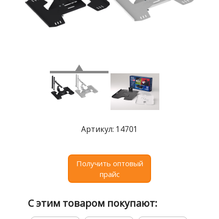
Где
купить
Статьи
и
обзоры
Вакансии
Сертификаты
PR
Артикул: 14701
Отзывы
news@signalelectronics.ru
Получить оптовый
прайс
С этим товаром покупают: