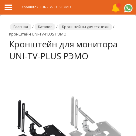
Кронштейн UNI-TV-PLUS РЭМО
Главная
/
Каталог
/
Кронштейны для техники
/
Кронштейн UNI-TV-PLUS РЭМО
Кронштейн для монитора
Главная
UNI-TV-PLUS РЭМО
Каталог
Распродажа
О
компании
Контакты
Сотрудничество
Новости