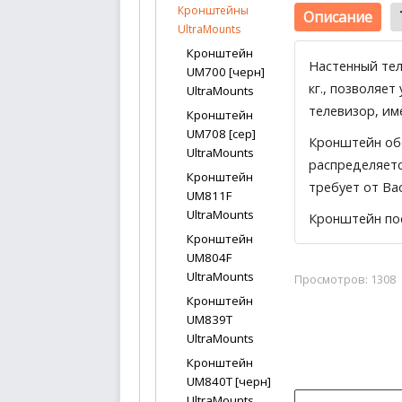
Кронштейны
Описание
UltraMounts
Кронштейн
Настенный тел
UM700 [черн]
кг., позволяе
UltraMounts
телевизор, им
Кронштейн
UM708 [сер]
Кронштейн обе
UltraMounts
распределяетс
Кронштейн
требует от Ва
UM811F
UltraMounts
Кронштейн пос
Кронштейн
UM804F
UltraMounts
Просмотров: 1308
Кронштейн
UM839T
UltraMounts
Кронштейн
UM840T [черн]
UltraMounts