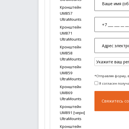
Кронштейн
UM857
UltraMounts
Кронштейн
UM871
UltraMounts
Кронштейн
UM858
UltraMounts
Кронштейн
UM859
*Отправляя форму, 
UltraMounts
Я согласен получ
Кронштейн
UM869
UltraMounts
Кронштейн
UM891 [черн]
UltraMounts
Кронштейн