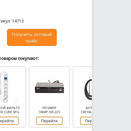
икул: 14713
Получить оптовый
прайс
товаром покупают:
ВОЙ ФИЛЬТР
РЕСИВЕР
АНТЕННА
R CUBE SPG
ЭФИР HD-225
СИГНАЛ SAI-613
ерейти
Перейти
Перейти