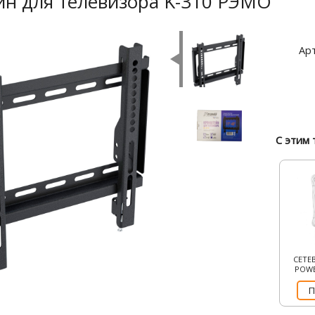
н для телевизора K-310 РЭМО
Арт
С этим 
СЕТЕ
POWE
П