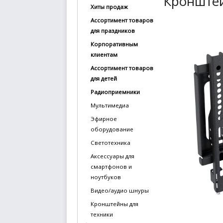
Кронштей
Хиты продаж
купить
Ассортимент товаров
Статьи
для праздников
и
Корпоративным
обзоры
клиентам
Ассортимент товаров
Вакансии
для детей
Сертификаты
Радиоприемники
Мультимедиа
PR
Эфирное
оборудование
Отзывы
Светотехника
news@signalelectronics.ru
Аксессуары для
смартфонов и
ноутбуков
Видео/аудио шнуры
Кронштейны для
техники