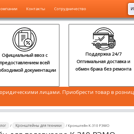
компании
Контакты
Сотрудничество
Поддержка 24/7
Официальный ввоз с
Оптимальная доставка и
предоставлением всей
обмен брака без ремонта
обходимой документации
 юридическими лицами. Приобрести товар в розниц
алог
Кронштейны для техники
/
/
Кронштейн K-310 РЭМО