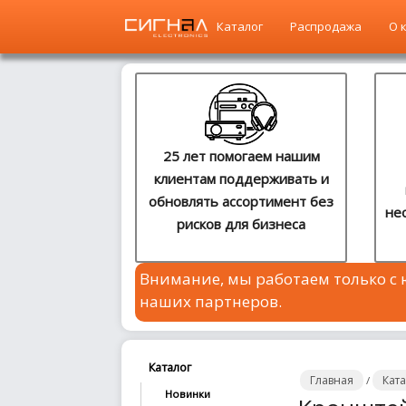
Каталог
Распродажа
О 
Главная
Каталог
25 лет помогаем нашим
клиентам поддерживать и
Распродажа
обновлять ассортимент без
не
рисков для бизнеса
О
компании
Внимание, мы работаем только с
Контакты
наших партнеров.
Сотрудничество
Новости
Каталог
Главная
Кат
/
Новинки
Где