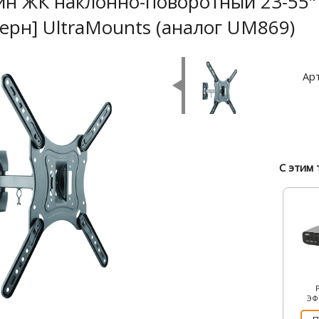
н ЖК наклонно-поворотный 23-55" [
ерн] UltraMounts (аналог UM869)
Арт
С этим 
ЭФ