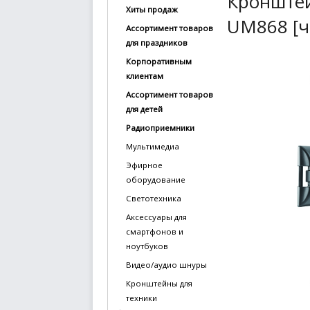
Кронштей
Хиты продаж
купить
UM868 [ч
Ассортимент товаров
Статьи
для праздников
и
Корпоративным
обзоры
клиентам
Ассортимент товаров
Вакансии
для детей
Сертификаты
Радиоприемники
Мультимедиа
PR
Эфирное
оборудование
Отзывы
Светотехника
news@signalelectronics.ru
Аксессуары для
смартфонов и
ноутбуков
Видео/аудио шнуры
Кронштейны для
техники