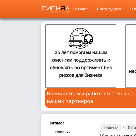
Каталог
Распродажа
О 
Главная
Каталог
25 лет помогаем нашим
клиентам поддерживать и
Распродажа
обновлять ассортимент без
не
рисков для бизнеса
О
компании
Внимание, мы работаем только с
Контакты
наших партнеров.
Сотрудничество
Новости
Каталог
Главная
Кат
/
Новинки
Где