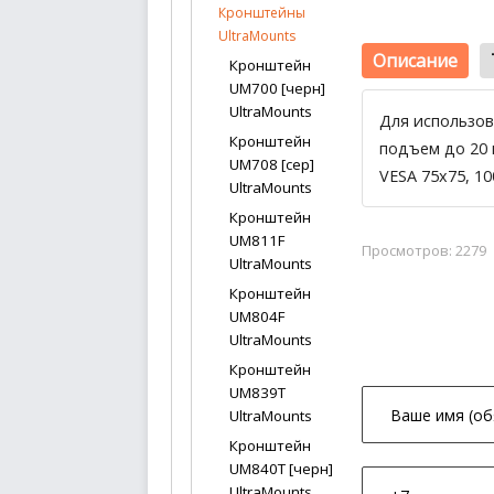
Кронштейны
UltraMounts
Описание
Кронштейн
UM700 [черн]
UltraMounts
Для использов
Кронштейн
подъем до 20 
UM708 [сер]
VESA 75x75, 10
UltraMounts
Кронштейн
UM811F
Просмотров: 2279
UltraMounts
Кронштейн
UM804F
UltraMounts
Кронштейн
UM839T
UltraMounts
Кронштейн
UM840T [черн]
UltraMounts