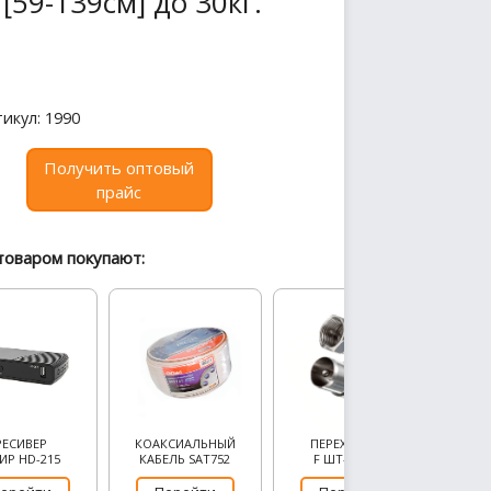
59-139см] до 30кг.
икул: 1990
Получить оптовый
прайс
товаром покупают:
РЕСИВЕР
КОАКСИАЛЬНЫЙ
ПЕРЕХОДНИК
ИР HD-215
КАБЕЛЬ SAT752
F ШТ-TV ШТ