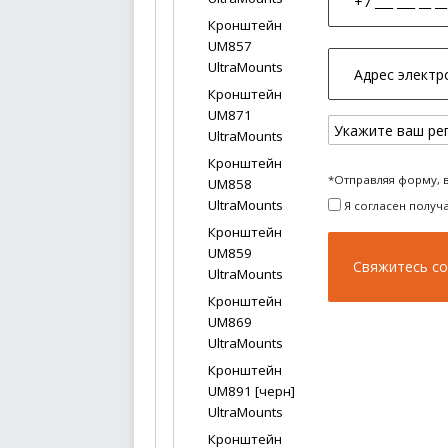
Кронштейн
UM857
UltraMounts
Кронштейн
UM871
UltraMounts
Кронштейн
*Отправляя форму, 
UM858
UltraMounts
Я согласен получ
Кронштейн
UM859
UltraMounts
Кронштейн
UM869
UltraMounts
Кронштейн
UM891 [черн]
UltraMounts
Кронштейн