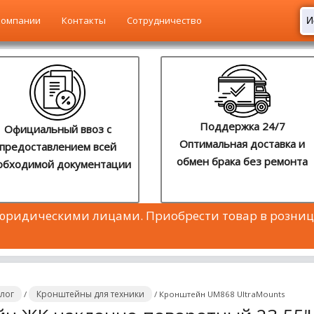
компании
Контакты
Сотрудничество
Поддержка 24/7
Официальный ввоз с
Оптимальная доставка и
предоставлением всей
обмен брака без ремонта
обходимой документации
 юридическими лицами. Приобрести товар в розниц
алог
Кронштейны для техники
/
/
Кронштейн UM868 UltraMounts