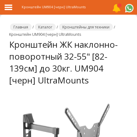
Кронштейн UM904 [черн] UltraMounts
Главная
/
Каталог
/
Кронштейны для техники
/
Кронштейн UM904 [черн] UltraMounts
Кронштейн ЖК наклонно-
Главная
поворотный 32-55" [82-
Каталог
139см] до 30кг. UM904
Распродажа
[черн] UltraMounts
О
компании
Контакты
Сотрудничество
Новости