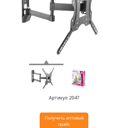
Где
купить
Статьи
и
обзоры
Вакансии
Сертификаты
PR
Отзывы
news@signalelectronics.ru
Артикул: 2047
Получить оптовый
прайс