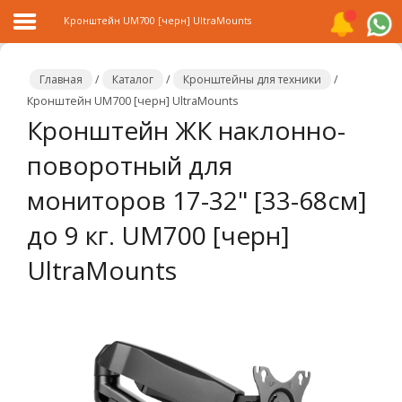
Кронштейн UM700 [черн] UltraMounts
Главная
/
Каталог
/
Кронштейны для техники
/
Кронштейн UM700 [черн] UltraMounts
Кронштейн ЖК наклонно-
Главная
поворотный для
Каталог
мониторов 17-32" [33-68см]
Распродажа
до 9 кг. UM700 [черн]
О
компании
UltraMounts
Контакты
Сотрудничество
Новости