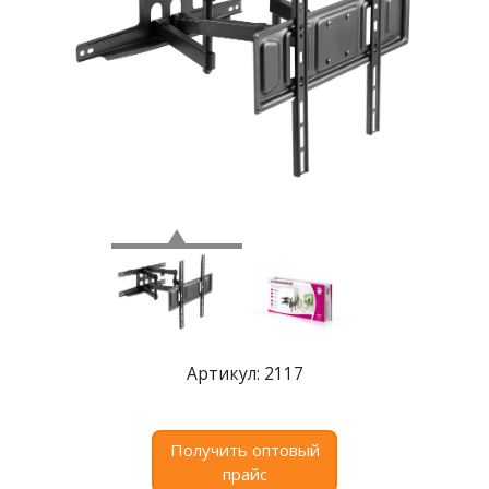
Где
купить
Статьи
и
обзоры
Вакансии
Сертификаты
PR
Отзывы
news@signalelectronics.ru
Артикул: 2117
Получить оптовый
прайс