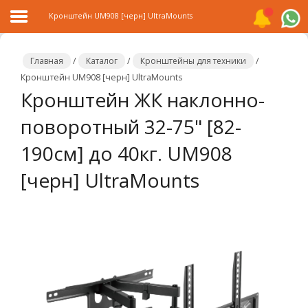
Кронштейн UM908 [черн] UltraMounts
Главная
/
Каталог
/
Кронштейны для техники
/
Кронштейн UM908 [черн] UltraMounts
Кронштейн ЖК наклонно-
Главная
поворотный 32-75" [82-
Каталог
190см] до 40кг. UM908
Распродажа
[черн] UltraMounts
О
компании
Контакты
Сотрудничество
Новости