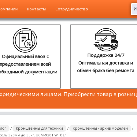
компании
Контакты
Сотрудничество
Поддержка 24/7
Официальный ввоз с
Оптимальная доставка и
предоставлением всей
обмен брака без ремонта
обходимой документации
 юридическими лицами. Приобрести товар в розниц
алог
Кронштейны для техники
Кронштейны - архив моделей
/
/
/
оль 320мм до 35кг. UCM-9201 W [бел]