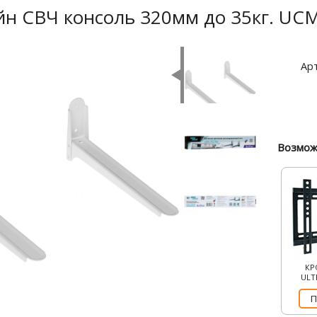
н СВЧ консоль 320мм до 35кг. UCM
Арт
Возмож
КР
ULT
П