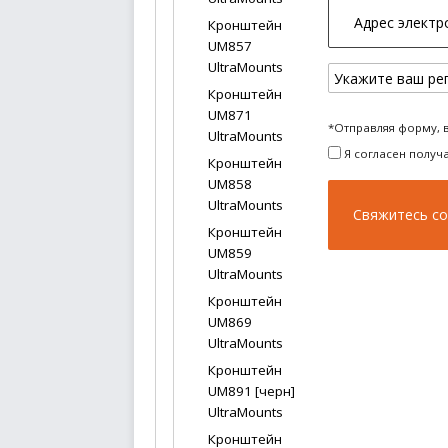
Кронштейн
UM857
UltraMounts
Кронштейн
UM871
*Отправляя форму, 
UltraMounts
Я согласен получ
Кронштейн
UM858
UltraMounts
Кронштейн
UM859
UltraMounts
Кронштейн
UM869
UltraMounts
Кронштейн
UM891 [черн]
UltraMounts
Кронштейн