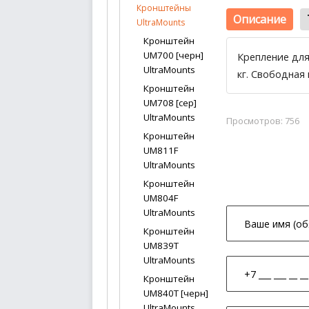
Кронштейны
Описание
UltraMounts
Кронштейн
UM700 [черн]
Крепление для
UltraMounts
кг. Свободная
Кронштейн
UM708 [сер]
UltraMounts
Просмотров: 756
Кронштейн
UM811F
UltraMounts
Кронштейн
UM804F
UltraMounts
Кронштейн
UM839T
UltraMounts
Кронштейн
UM840T [черн]
UltraMounts