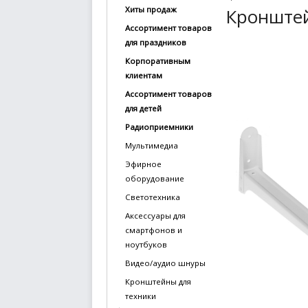
Кронштей
Хиты продаж
купить
Ассортимент товаров
Статьи
для праздников
и
Корпоративным
обзоры
клиентам
Ассортимент товаров
Вакансии
для детей
Сертификаты
Радиоприемники
Мультимедиа
PR
Эфирное
оборудование
Отзывы
Светотехника
news@signalelectronics.ru
Аксессуары для
смартфонов и
ноутбуков
Видео/аудио шнуры
Кронштейны для
техники