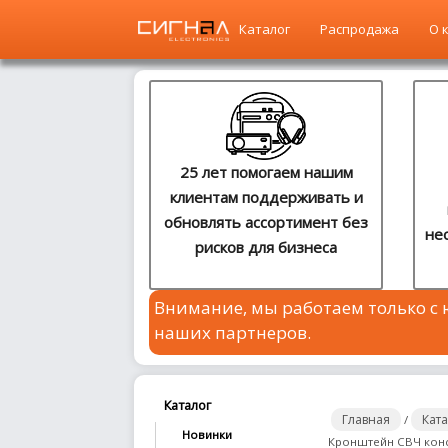
Каталог
Распродажа
О 
Главная
Каталог
25 лет помогаем нашим
клиентам поддерживать и
Распродажа
обновлять ассортимент без
не
рисков для бизнеса
О
компании
Внимание, мы работаем только с
Контакты
наших партнеров.
Сотрудничество
Новости
Каталог
Главная
Кат
/
Новинки
Кронштейн СВЧ конс
Где