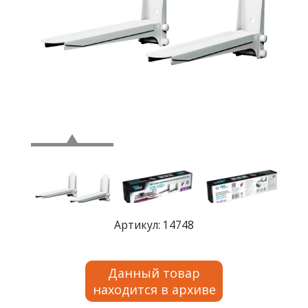
Где
купить
Статьи
и
обзоры
Вакансии
Сертификаты
PR
Отзывы
Артикул: 14748
news@signalelectronics.ru
Данный товар
находится в архиве