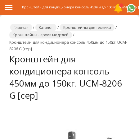
Кронштейн для кондиционера консоль 450мм до 150кг. UCM-8206 G 
Главная
/
Каталог
/
Кронштейны для техники
/
Кронштейны - архив моделей
/
Кронштейн для кондиционера консоль 450мм до 150кг. UCM-
Главная
8206 G [сер]
Кронштейн для
Каталог
кондиционера консоль
Распродажа
450мм до 150кг. UCM-8206
О
компании
G [сер]
Контакты
Сотрудничество
Новости