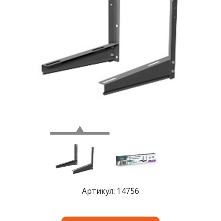
Где
купить
Статьи
и
обзоры
Вакансии
Сертификаты
PR
/>
Отзывы
news@signalelectronics.ru
Артикул: 14756