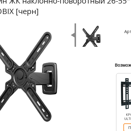
н ЖК наклонно-поворотный 26-55" [
BIX [черн]
Арт
Возмож
КР
ULT
П