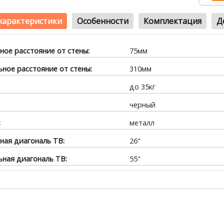
характеристики
Особенности
Комплектация
Д
ое расстояние от стены:
75мм
ное расстояние от стены:
310мм
до 35кг
черный
:
металл
ая диагональ ТВ:
26"
ная диагональ ТВ:
55"