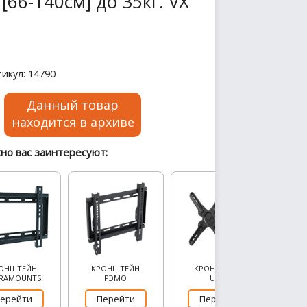
66-140см] до 35кг. VX
икул: 14790
Данный товар
находится в архиве
но вас заинтересуют:
ОНШТЕЙН
КРОНШТЕЙН
КРОНШТЕЙН
RAMOUNTS
РЭМО
UCM
ерейти
Перейти
Перейти