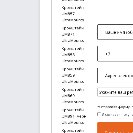
Кронштейн
UM857
UltraMounts
Кронштейн
UM871
UltraMounts
Кронштейн
UM858
UltraMounts
Кронштейн
UM859
UltraMounts
Кронштейн
UM869
UltraMounts
*Отправляя форму, 
Кронштейн
Я согласен получ
UM891 [черн]
UltraMounts
Кронштейн