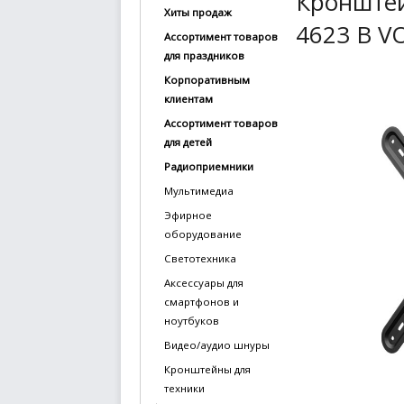
Кронштей
Хиты продаж
купить
4623 B VO
Ассортимент товаров
Статьи
для праздников
и
Корпоративным
обзоры
клиентам
Ассортимент товаров
Вакансии
для детей
Сертификаты
Радиоприемники
Мультимедиа
PR
Эфирное
оборудование
Отзывы
Светотехника
news@signalelectronics.ru
Аксессуары для
смартфонов и
ноутбуков
Видео/аудио шнуры
Кронштейны для
техники