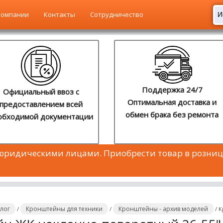
компании
Контакты
Сотрудничество
Поддержка 24/7
Официальный ввоз с
Оптимальная доставка и
предоставлением всей
обмен брака без ремонта
обходимой документации
 юридическими лицами. Приобрести товар в розниц
алог
Кронштейны для техники
Кронштейны - архив моделей
/
/
/
К