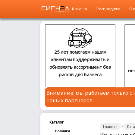
Каталог
Распродажа
О 
Главная
Каталог
25 лет помогаем нашим
клиентам поддерживать и
Распродажа
обновлять ассортимент без
не
рисков для бизнеса
О
компании
Внимание, мы работаем только с
Контакты
наших партнеров.
Сотрудничество
Новости
Каталог
Главная
Кат
/
Новинки
Где