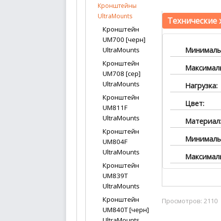
Кронштейны
UltraMounts
Технические 
Кронштейн
UM700 [черн]
Минимальн
UltraMounts
Кронштейн
Максималь
UM708 [сер]
UltraMounts
Нагрузка:
Кронштейн
Цвет:
UM811F
UltraMounts
Материал
Кронштейн
Минимальн
UM804F
UltraMounts
Максималь
Кронштейн
UM839T
UltraMounts
Кронштейн
Просмотров: 2110
UM840T [черн]
UltraMounts