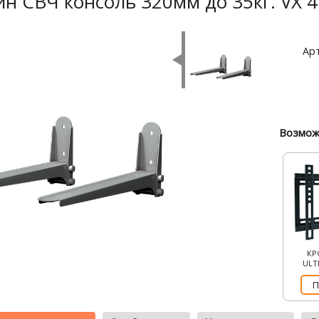
н СВЧ консоль 320мм до 35кг. VX 4
Арт
Возмож
КР
ULT
П