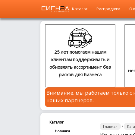
Каталог
Распродажа
О 
Главная
Каталог
25 лет помогаем нашим
клиентам поддерживать и
Распродажа
обновлять ассортимент без
не
рисков для бизнеса
О
компании
Внимание, мы работаем только с
Контакты
наших партнеров.
Сотрудничество
Новости
Каталог
Главная
Кат
/
Новинки
Где