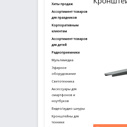
Кронштей
Хиты продаж
купить
Ассортимент товаров
Статьи
для праздников
и
Корпоративным
обзоры
клиентам
Ассортимент товаров
Вакансии
для детей
Сертификаты
Радиоприемники
Мультимедиа
PR
Эфирное
оборудование
Отзывы
Светотехника
news@signalelectronics.ru
Аксессуары для
смартфонов и
ноутбуков
Видео/аудио шнуры
Кронштейны для
техники