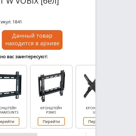
1 W VOBIX [бел]
икул: 1841
Данный товар
находится в архиве
но вас заинтересуют:
ОНШТЕЙН
КРОНШТЕЙН
КРОНШТЕЙН
RAMOUNTS
РЭМО
UCM
ерейти
Перейти
Перейти