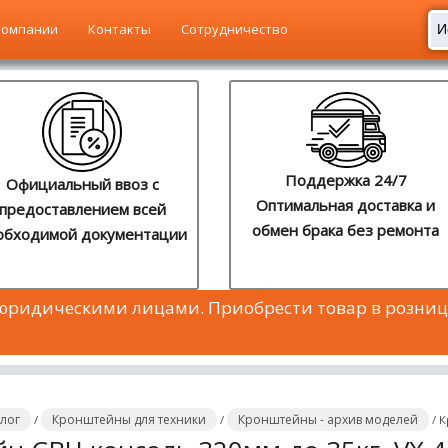
компании
Контакты
Сотрудничество
Поддержка 24/7
Официальный ввоз с
Оптимальная доставка и
предоставлением всей
обмен брака без ремонта
обходимой документации
 юридическими лицами. Приобрести товар в розниц
алог
Кронштейны для техники
Кронштейны - архив моделей
/
/
/
К