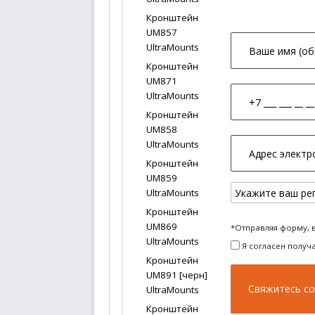
Кронштейн
UM857
UltraMounts
Кронштейн
UM871
UltraMounts
Кронштейн
UM858
UltraMounts
Кронштейн
UM859
UltraMounts
Кронштейн
UM869
*Отправляя форму, 
UltraMounts
Я согласен получ
Кронштейн
UM891 [черн]
UltraMounts
Кронштейн