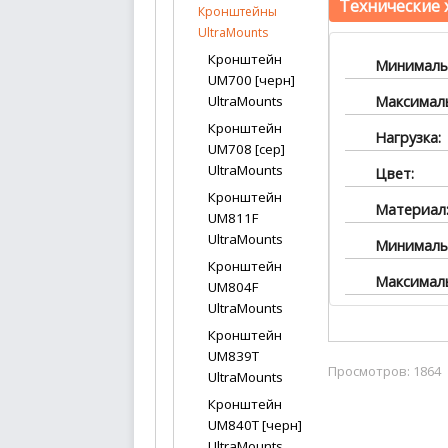
Технические 
Кронштейны
UltraMounts
Кронштейн
Минимальн
UM700 [черн]
Максималь
UltraMounts
Кронштейн
Нагрузка:
UM708 [сер]
UltraMounts
Цвет:
Кронштейн
Материал
UM811F
UltraMounts
Минимальн
Кронштейн
Максималь
UM804F
UltraMounts
Кронштейн
UM839T
Просмотров: 1864
UltraMounts
Кронштейн
UM840T [черн]
UltraMounts