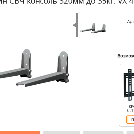
н СВЧ консоль 320мм до 35кг. VX 41
Арт
Возмож
КР
ULT
П