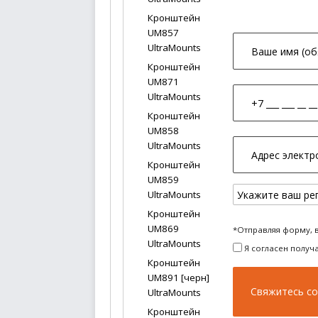
Кронштейн
UM857
UltraMounts
Кронштейн
UM871
UltraMounts
Кронштейн
UM858
UltraMounts
Кронштейн
UM859
UltraMounts
Кронштейн
UM869
*Отправляя форму, 
UltraMounts
Я согласен получ
Кронштейн
UM891 [черн]
UltraMounts
Кронштейн