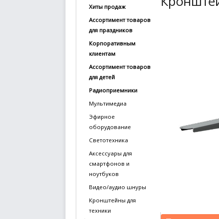
Кронштей
Хиты продаж
купить
Ассортимент товаров
Статьи
для праздников
и
Корпоративным
обзоры
клиентам
Ассортимент товаров
Вакансии
для детей
Сертификаты
Радиоприемники
Мультимедиа
PR
Эфирное
оборудование
Отзывы
Светотехника
news@signalelectronics.ru
Аксессуары для
смартфонов и
ноутбуков
Видео/аудио шнуры
Кронштейны для
техники