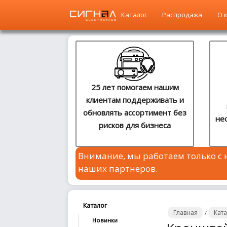
Каталог
Распродажа
О 
Главная
Каталог
25 лет помогаем нашим
клиентам поддерживать и
Распродажа
обновлять ассортимент без
не
рисков для бизнеса
О
компании
Внимание, мы работаем только с
Контакты
наших партнеров.
Сотрудничество
Новости
Каталог
Главная
Кат
/
Новинки
Где