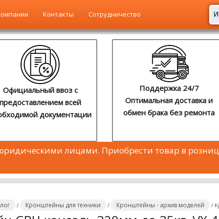
компании
Контакты
Сотрудничество
Поддержка 24/7
Официальный ввоз с
Оптимальная доставка и
предоставлением всей
обмен брака без ремонта
обходимой документации
 юридическими лицами. Приобрести товар в розниц
алог
Кронштейны для техники
Кронштейны - архив моделей
/
/
/
К