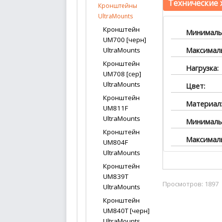
Технические 
Кронштейны
UltraMounts
Кронштейн
Минимальн
UM700 [черн]
Максималь
UltraMounts
Кронштейн
Нагрузка:
UM708 [сер]
UltraMounts
Цвет:
Кронштейн
Материал
UM811F
UltraMounts
Минимальн
Кронштейн
Максималь
UM804F
UltraMounts
Кронштейн
UM839T
Просмотров: 1897
UltraMounts
Кронштейн
UM840T [черн]
UltraMounts