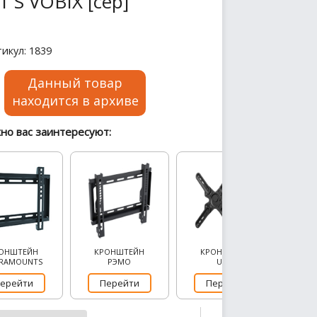
 S VOBIX [сер]
икул: 1839
Данный товар
находится в архиве
но вас заинтересуют:
ОНШТЕЙН
КРОНШТЕЙН
КРОНШТЕЙН
RAMOUNTS
РЭМО
UCM
ерейти
Перейти
Перейти