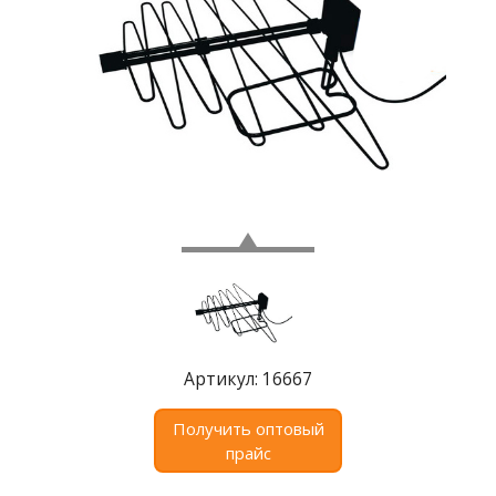
Где
купить
Статьи
и
обзоры
Вакансии
Сертификаты
PR
Отзывы
news@signalelectronics.ru
Артикул: 16667
Получить оптовый
прайс