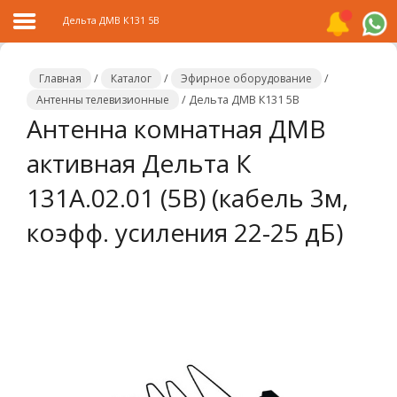
Дельта ДМВ К131 5В
Главная
/
Каталог
/
Эфирное оборудование
/
Антенны телевизионные
/
Дельта ДМВ К131 5В
Антенна комнатная ДМВ
Главная
активная Дельта К
Каталог
131А.02.01 (5B) (кабель 3м,
Распродажа
коэфф. усиления 22-25 дБ)
О
компании
Контакты
Сотрудничество
Новости