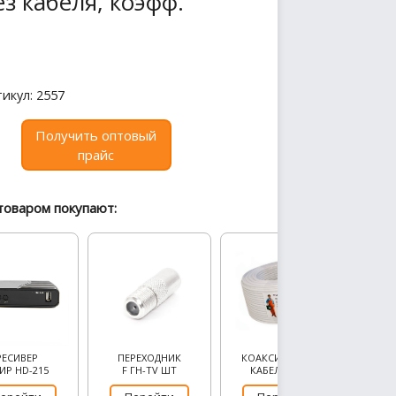
з кабеля, коэфф.
икул: 2557
Получить оптовый
прайс
товаром покупают:
РЕСИВЕР
ПЕРЕХОДНИК
КОАКСИАЛЬНЫЙ
ИР HD-215
F ГН-TV ШТ
КАБЕЛЬ RG-6