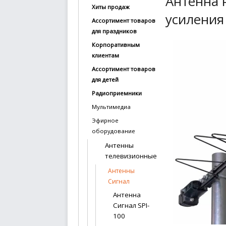
Антенна 
Хиты продаж
купить
усиления 
Ассортимент товаров
Статьи
для праздников
и
Корпоративным
обзоры
клиентам
Ассортимент товаров
Вакансии
для детей
Сертификаты
Радиоприемники
Мультимедиа
PR
Эфирное
оборудование
Отзывы
Антенны
телевизионные
news@signalelectronics.ru
Антенны
Сигнал
Антенна
Сигнал SPI-
100