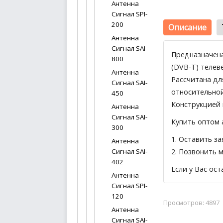
Антенна
Сигнал SPI-
200
Описание
Антенна
Сигнал SAI
Предназначена
800
(DVB-T) телев
Антенна
Рассчитана дл
Сигнал SAI-
относительной
450
Конструкцией 
Антенна
Сигнал SAI-
Купить оптом 
300
1.
Оставить за
Антенна
2. Позвонить 
Сигнал SAI-
402
Если у Вас ос
Антенна
Сигнал SPI-
120
Просмотров: 4897
Антенна
Сигнал SAI-