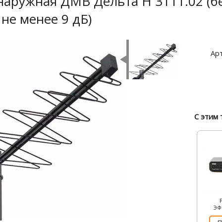
наружная ДМВ Дельта Н 3111.02 (бе
не менее 9 дБ)
Арт
С этим 
ЭФ