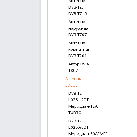
Антенна
DVB-T2,
DVB-T715
Антенна
наружная
DVB-T707
Антенна
комнатная
DVB-T201
Antop DVB-
T807
Антенны
LOCUS
DVB-T2
L025.12DT
Меридиан-12AF
TURBO
DVB-T2
L025.60DT
Меридиан-60AF/AFS