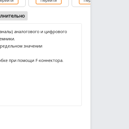
ерейти
Перейти
Перейти
лнительно
аналы) аналогового и цифрового
емники.
 предельном значении
бке при помощи F-коннектора.