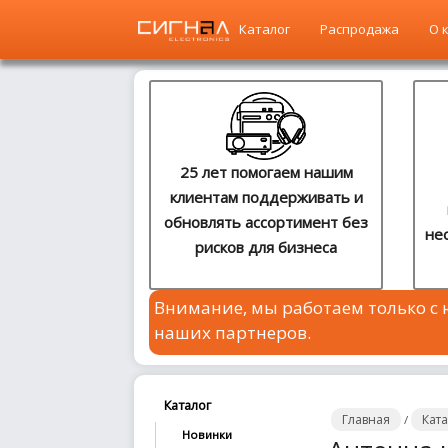
Каталог
Распродажа
О 
Главная
Каталог
25 лет помогаем нашим
клиентам поддерживать и
Распродажа
обновлять ассортимент без
не
рисков для бизнеса
О
компании
Внимание, мы работаем только с
Контакты
наших партнеров.
Сотрудничество
Новости
Каталог
Главная
Кат
/
Новинки
Где