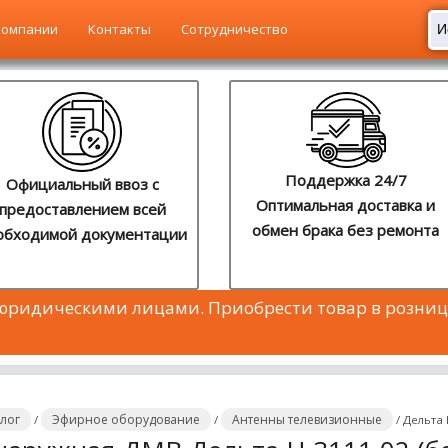
компании
Контакты
Сотрудничество
Поддержка 24/7
Официальный ввоз с
Оптимальная доставка и
предоставлением всей
обмен брака без ремонта
обходимой документации
 юридическими лицами. Приобрести товар в розниц
алог
Эфирное оборудование
Антенны телевизионные
/
/
/
Дельта 