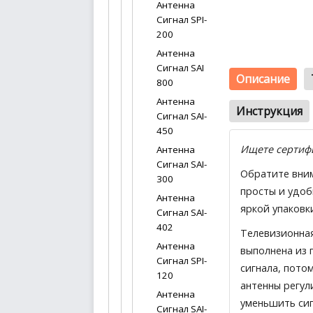
Антенна
Сигнал SPI-
200
Антенна
Сигнал SAI
Описание
800
Антенна
Инструкция
Сигнал SAI-
450
Ищете сертиф
Антенна
Сигнал SAI-
Обратите вним
300
просты и удоб
Антенна
яркой упаковк
Сигнал SAI-
402
Телевизионная
Антенна
выполнена из 
Сигнал SPI-
сигнала, пото
120
антенны регул
Антенна
уменьшить сиг
Сигнал SAI-