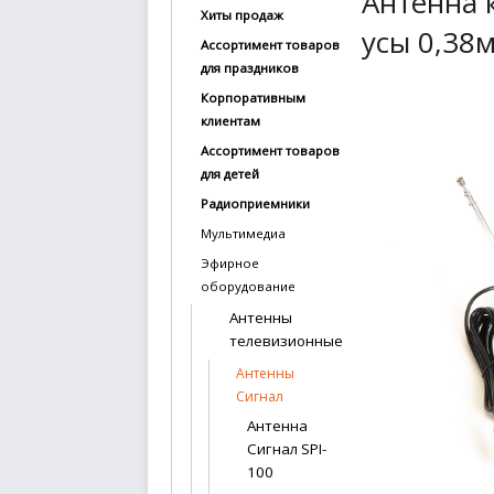
Антенна 
Хиты продаж
купить
усы 0,38м
Ассортимент товаров
Статьи
для праздников
и
Корпоративным
обзоры
клиентам
Ассортимент товаров
Вакансии
для детей
Сертификаты
Радиоприемники
Мультимедиа
PR
Эфирное
оборудование
Отзывы
Антенны
телевизионные
news@signalelectronics.ru
Антенны
Сигнал
Антенна
Сигнал SPI-
100