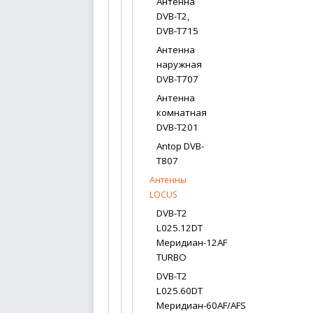
Антенна
DVB-T2,
DVB-T715
Антенна
наружная
DVB-T707
Антенна
комнатная
DVB-T201
Antop DVB-
T807
Антенны
LOCUS
DVB-T2
L025.12DT
Меридиан-12AF
TURBO
DVB-T2
L025.60DT
Меридиан-60AF/AFS