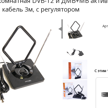
комнатная DVB-T2 и ДМВ+МВ активн
 кабель 3м, с регулятором
Арт
С этим 