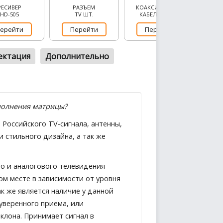
РЕСИВЕР
РАЗЪЕМ
КОАКСИАЛЬНЫЙ
HD-505
TV ШТ.
КАБЕЛЬ SAT50
ерейти
Перейти
Перейти
ектация
Дополнительно
полнения матрицы?
Российского TV-сигнала, антенны,
и стильного дизайна, а так же
го и аналогового телевидения
ом месте в зависимости от уровня
ак же является наличие у данной
еуверенного приема, или
клона. Принимает сигнал в