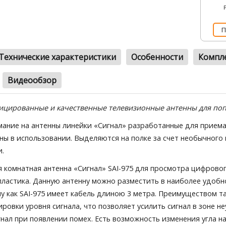
П
Технические характеристики
Особенности
Компл
Видеообзор
ицированные и качественные телевизионные антенны для по
ание на антенны линейки «Сигнал» разработанные для приема 
ны в использовании. Выделяются на полке за счет необычного 
и.
 комнатная антенна «Сигнал» SAI-975 для просмотра цифрово
пластика. Данную антенну можно разместить в наиболее удобн
му как SAI-975 имеет кабель длиною 3 метра. Преимуществом т
ировки уровня сигнала, что позволяет усилить сигнал в зоне н
нал при появлении помех. Есть возможность изменения угла на