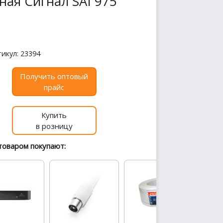
ая Сигнал SAI 975
икул: 23394
Получить оптовый
прайс
Купить
в розницу
товаром покупают: