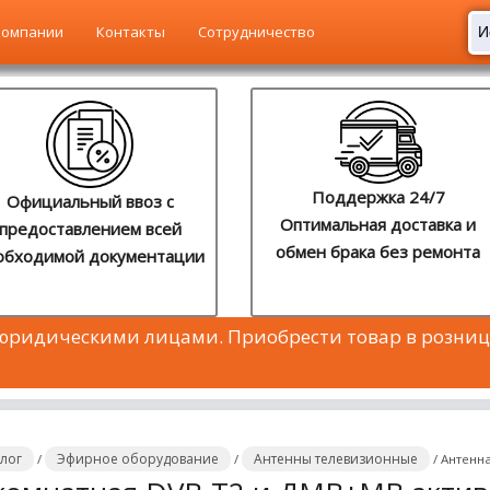
компании
Контакты
Сотрудничество
Поддержка 24/7
Официальный ввоз с
Оптимальная доставка и
предоставлением всей
обмен брака без ремонта
обходимой документации
 юридическими лицами. Приобрести товар в розниц
алог
Эфирное оборудование
Антенны телевизионные
/
/
/
Антенна