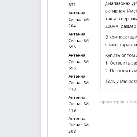
диапазонах ДМ
631
активная. Име
Антенна
так и в верти
Сигнал SAI-
204
200мА, размер
Антенна
В комплектаци
Сигнал SAI-
языке, гарант
655
Купить оптом 
Антенна
Сигнал SAI-
1.
Оставить за
656
2. Позвонить 
Антенна
Если у Вас ос
Сигнал SAI-
110
Антенна
Просмотров: 10700
Сигнал SAI-
119
Антенна
Сигнал SAI-
208