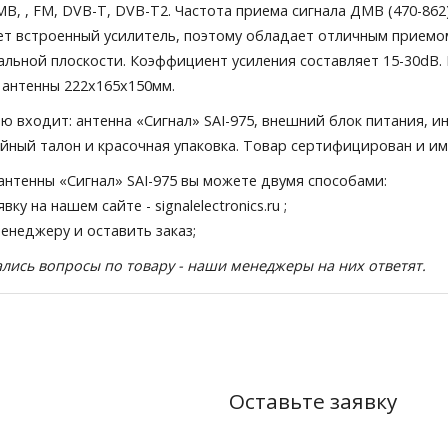
В, , FM, DVB-T, DVB-T2. Частота приема сигнала ДМВ (470-862
ет встроенный усилитель, поэтому обладает отличным приемом 
кальной плоскости. Коэффициент усиления составляет 15-30dB.
 антенны 222х165х150мм.
ю входит: антенна «Сигнал» SAI-975, внешний блок питания, и
ийный талон и красочная упаковка. Товар сертифицирован и им
антенны «Сигнал» SAI-975 вы можете двумя способами:
явку на нашем сайте
- signalelectronics.ru ;
менеджеру и оставить заказ;
тались вопросы по товару - наши менеджеры на них ответят.
Оставьте заявку