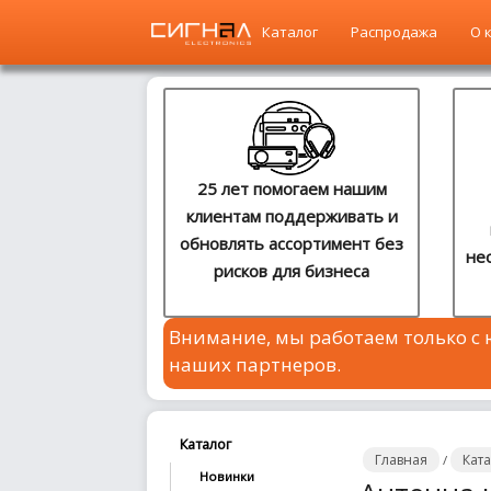
Каталог
Распродажа
О 
Главная
Каталог
25 лет помогаем нашим
клиентам поддерживать и
Распродажа
обновлять ассортимент без
не
рисков для бизнеса
О
компании
Внимание, мы работаем только с
Контакты
наших партнеров.
Сотрудничество
Новости
Каталог
Главная
Кат
/
Новинки
Где