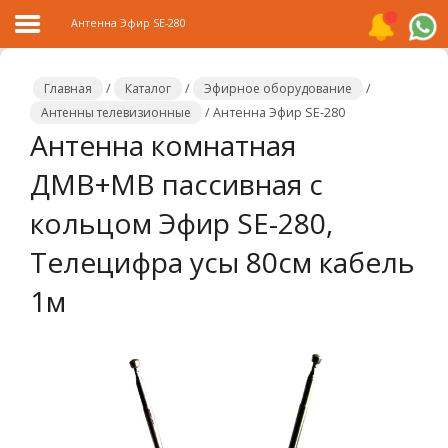
Антенна Эфир SE-280
Главная
/
Каталог
/
Эфирное оборудование
/
Антенны телевизионные
/
Антенна Эфир SE-280
Антенна комнатная
Главная
ДМВ+МВ пассивная с
Каталог
кольцом Эфир SE-280,
Распродажа
Телецифра усы 80см кабель
О
компании
1м
Контакты
Сотрудничество
Новости