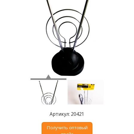
Где
купить
Статьи
и
обзоры
Вакансии
Сертификаты
PR
Отзывы
news@signalelectronics.ru
Артикул: 20421
Получить оптовый