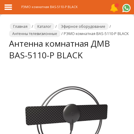
РЭМО комнатная BAS-5110-P BLACK
Главная
/
Каталог
/
Эфирное оборудование
/
Антенны телевизионные
/
РЭМО комнатная BAS-5110-P BLACK
Антенна комнатная ДМВ
Главная
BAS-5110-P BLACK
Каталог
Распродажа
О
компании
Контакты
Сотрудничество
Новости