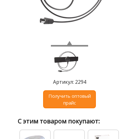
Где
купить
Статьи
и
обзоры
Вакансии
Сертификаты
PR
Артикул: 2294
Отзывы
Получить оптовый
news@signalelectronics.ru
прайс
С этим товаром покупают: