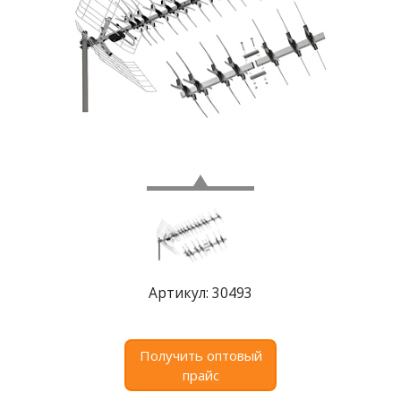
Где
купить
Статьи
и
обзоры
Вакансии
Сертификаты
PR
Отзывы
Артикул: 30493
news@signalelectronics.ru
Получить оптовый
прайс