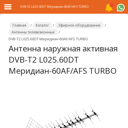
DVB-T2 L025.60DT Меридиан-60AF/AFS TURBO
Главная
/
Каталог
/
Эфирное оборудование
/
Антенны телевизионные
/
DVB-T2 L025.60DT Меридиан-60AF/AFS TURBO
Главная
Антенна наружная активная
Каталог
DVB-T2 L025.60DT
Распродажа
Меридиан-60AF/AFS TURBO
О
компании
Контакты
Сотрудничество
Новости