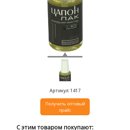
Где
купить
Статьи
и
обзоры
Вакансии
Сертификаты
PR
Отзывы
Артикул: 1417
news@signalelectronics.ru
Получить оптовый
прайс
С этим товаром покупают: