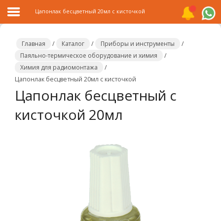
Цапонлак бесцветный 20мл с кисточкой
Главная
/
Каталог
/
Приборы и инструменты
/
Паяльно-термическое оборудование и химия
/
Химия для радиомонтажа
/
Главная
Цапонлак бесцветный 20мл с кисточкой
Цапонлак бесцветный с
Каталог
кисточкой 20мл
Распродажа
О
компании
Контакты
Сотрудничество
Новости