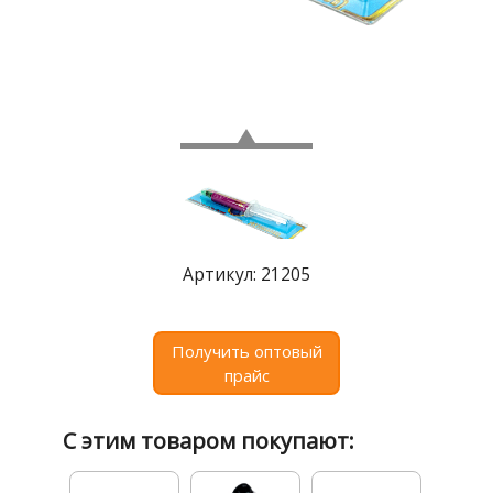
Где
купить
Статьи
и
обзоры
Вакансии
Сертификаты
PR
Артикул: 21205
Отзывы
Получить оптовый
news@signalelectronics.ru
прайс
С этим товаром покупают: