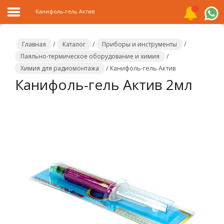
Канифоль-гель Актив
Главная
/
Каталог
/
Приборы и инструменты
/
Паяльно-термическое оборудование и химия
/
Химия для радиомонтажа
/
Канифоль-гель Актив
Главная
Канифоль-гель Актив 2мл
Каталог
Распродажа
О
компании
Контакты
Сотрудничество
Новости