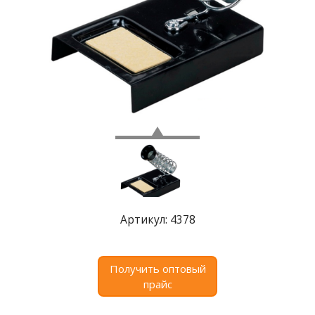
Где
купить
Статьи
и
обзоры
Вакансии
Сертификаты
PR
Отзывы
Артикул: 4378
news@signalelectronics.ru
Получить оптовый
прайс