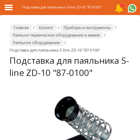
Подставка для паяльника S-line ZD-10 "87-0100"
Главная
/
Каталог
/
Приборы и инструменты
/
Паяльно-термическое оборудование и химия
/
Паяльное оборудование
/
Главная
Подставка для паяльника S-line ZD-10 "87-0100"
Подставка для паяльника S-
Каталог
line ZD-10 "87-0100"
Распродажа
О
компании
Контакты
Сотрудничество
Новости