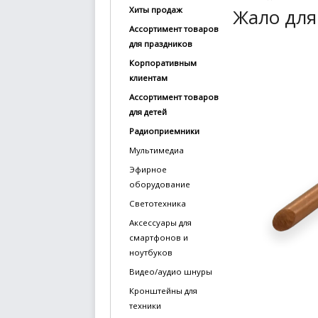
Жало для 
Хиты продаж
купить
Ассортимент товаров
Статьи
для праздников
и
Корпоративным
обзоры
клиентам
Ассортимент товаров
Вакансии
для детей
Сертификаты
Радиоприемники
Мультимедиа
PR
Эфирное
оборудование
Отзывы
Светотехника
news@signalelectronics.ru
Аксессуары для
смартфонов и
ноутбуков
Видео/аудио шнуры
Кронштейны для
техники