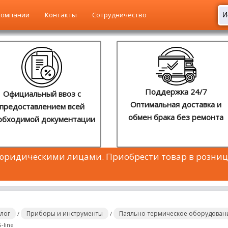
компании
Контакты
Сотрудничество
Поддержка 24/7
Официальный ввоз с
Оптимальная доставка и
предоставлением всей
обмен брака без ремонта
обходимой документации
 юридическими лицами. Приобрести товар в розниц
алог
Приборы и инструменты
Паяльно-термическое оборудован
/
/
-line