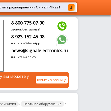
8-800-775-07-90
звонок бесплатный
8-923-152-45-98
пишите в WhatsApp
news@signalelectronics.ru
пишите на почту
у вы можете у
Купить в рознице
ие и химия
Паяльное оборудование
/
/