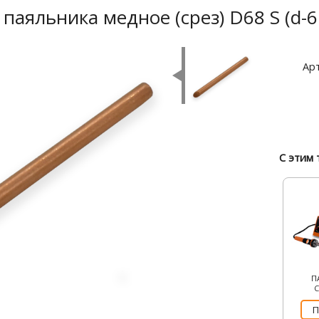
паяльника медное (срез) D68 S (d-6 м
Арт
С этим 
П
П