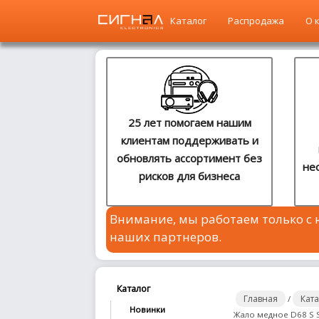
Каталог
Распродажа
О 
Главная
Каталог
25 лет помогаем нашим
клиентам поддерживать и
Распродажа
обновлять ассортимент без
не
рисков для бизнеса
О
компании
Внимание, мы работаем только с
Контакты
наших партнеров.
Сотрудничество
Новости
Каталог
Главная
Кат
/
Новинки
Жало медное D68 S S
Где