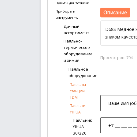
Пульты для техники
Приборы и
Описание
инструменты
Дачный
D68S Медное ж
ассортимент
знаком качест
Паяльно-
термическое
оборудование
Просмотров: 704
и химия
Паяльное
оборудование
Паяльные
станции
TDM
Паяльники
YIHUA
Паяльник
YIHUA
30/220