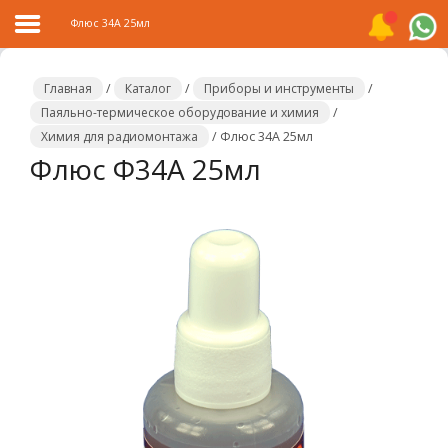
Флюс 34А 25мл
Главная
/
Каталог
/
Приборы и инструменты
/
Паяльно-термическое оборудование и химия
/
Химия для радиомонтажа
/
Флюс 34А 25мл
Главная
Флюс Ф34А 25мл
Каталог
Распродажа
О
компании
Контакты
Сотрудничество
Новости