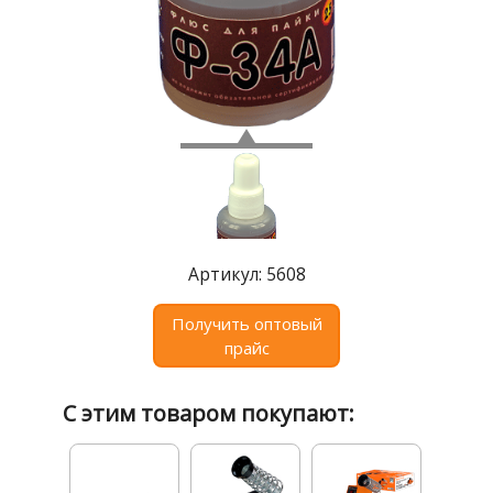
Где
купить
Статьи
и
обзоры
Вакансии
Сертификаты
PR
Артикул: 5608
Отзывы
Получить оптовый
прайс
news@signalelectronics.ru
С этим товаром покупают: