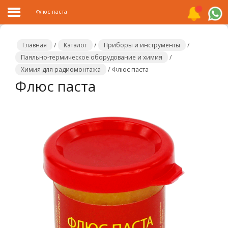
Флюс паста
Главная
/
Каталог
/
Приборы и инструменты
/
Паяльно-термическое оборудование и химия
/
Химия для радиомонтажа
/
Флюс паста
Главная
Флюс паста
Каталог
Распродажа
О
компании
Контакты
Сотрудничество
Новости