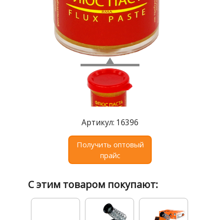
Где
купить
Статьи
и
обзоры
Вакансии
Сертификаты
PR
Артикул: 16396
Отзывы
Получить оптовый
прайс
news@signalelectronics.ru
С этим товаром покупают: