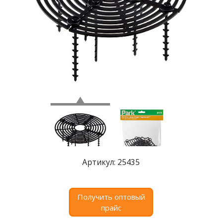
Где
купить
Статьи
и
обзоры
Вакансии
Сертификаты
PR
Отзывы
Артикул: 25435
news@signalelectronics.ru
Получить оптовый
прайс