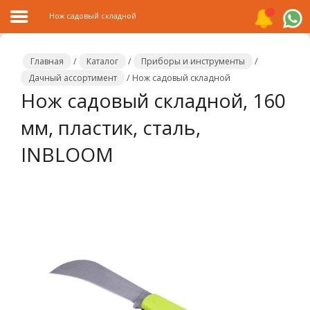
Нож садовый складной
Главная
/
Каталог
/
Приборы и инструменты
/
Дачный ассортимент
/
Нож садовый складной
Нож садовый складной, 160
Главная
мм, пластик, сталь,
Каталог
INBLOOM
Распродажа
О
компании
Контакты
Сотрудничество
Новости