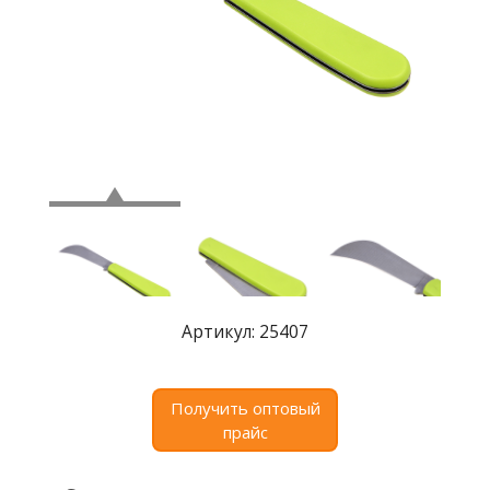
Где
купить
Статьи
и
обзоры
Вакансии
Сертификаты
PR
Отзывы
Артикул: 25407
news@signalelectronics.ru
Получить оптовый
прайс