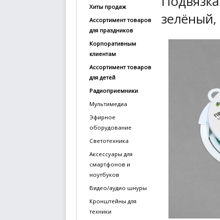
Подвязка 
Хиты продаж
купить
зелёный
Ассортимент товаров
Статьи
для праздников
и
Корпоративным
обзоры
клиентам
Ассортимент товаров
Вакансии
для детей
Сертификаты
Радиоприемники
Мультимедиа
PR
Эфирное
оборудование
Отзывы
Светотехника
news@signalelectronics.ru
Аксессуары для
смартфонов и
ноутбуков
Видео/аудио шнуры
Кронштейны для
техники