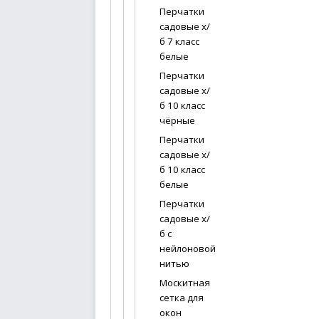
Перчатки
садовые х/
б 7 класс
белые
Перчатки
садовые х/
б 10 класс
чёрные
Перчатки
садовые х/
б 10 класс
белые
Перчатки
садовые х/
б с
нейлоновой
нитью
Москитная
сетка для
окон