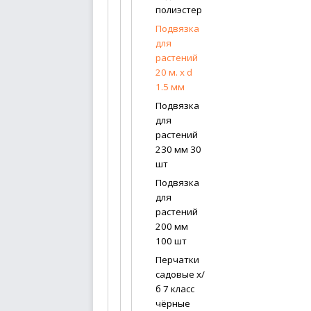
полиэстер
Подвязка
для
растений
20 м. х d
1.5 мм
Подвязка
для
растений
230 мм 30
шт
Подвязка
для
растений
200 мм
100 шт
Перчатки
садовые х/
б 7 класс
чёрные