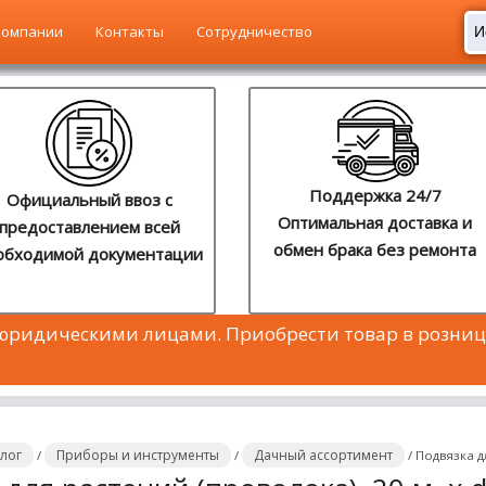
компании
Контакты
Сотрудничество
Поддержка 24/7
Официальный ввоз с
Оптимальная доставка и
предоставлением всей
обмен брака без ремонта
обходимой документации
 юридическими лицами. Приобрести товар в розниц
алог
Приборы и инструменты
Дачный ассортимент
/
/
/
Подвязка дл