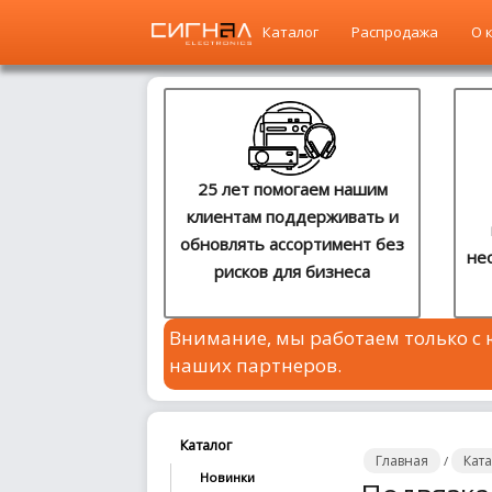
Каталог
Распродажа
О 
Главная
Каталог
25 лет помогаем нашим
клиентам поддерживать и
Распродажа
обновлять ассортимент без
не
рисков для бизнеса
О
компании
Внимание, мы работаем только с
Контакты
наших партнеров.
Сотрудничество
Новости
Каталог
Главная
Кат
/
Новинки
Где