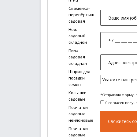
птиц
Скамейка-
перевёртыш
садовая
Нож
садовый
складной
Пила
садовая
складная
Шприц для
посадки
семян
Колышки
*Отправляя форму, 
садовые
Я согласен получ
Перчатки
садовые
нейлоновые
Перчатки
садовые