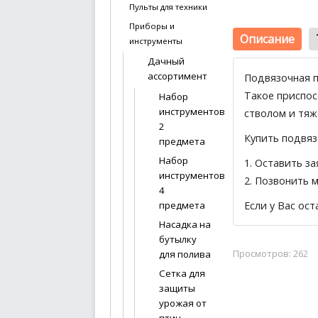
Пульты для техники
Приборы и
Описание
инструменты
Дачный
ассортимент
Подвязочная п
Такое приспос
Набор
инструментов
стволом и тя
2
Купить подвяз
предмета
Набор
1.
Оставить за
инструментов
2. Позвонить 
4
Если у Вас ос
предмета
Насадка на
бутылку
Просмотров: 262
для полива
Сетка для
защиты
урожая от