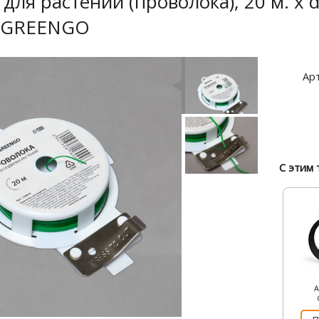
для растений (проволока), 20 м. х d
, GREENGO
Арт
С этим 