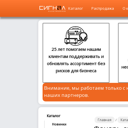
Каталог
Распродажа
О 
Главная
Каталог
25 лет помогаем нашим
клиентам поддерживать и
Распродажа
обновлять ассортимент без
не
рисков для бизнеса
О
компании
Внимание, мы работаем только с
Контакты
наших партнеров.
Сотрудничество
Новости
Каталог
Главная
Кат
/
Новинки
Где