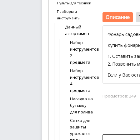
Пульты для техники
Приборы и
Описание
инструменты
Дачный
ассортимент
Фонарь садовы
Набор
Купить фонарь
инструментов
2
1.
Оставить за
предмета
2. Позвонить 
Набор
Если у Вас ос
инструментов
4
предмета
Просмотров: 249
Насадка на
бутылку
для полива
Сетка для
защиты
урожая от