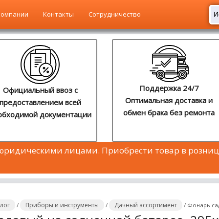
компании
Контакты
Сотрудничество
Поддержка 24/7
Официальный ввоз с
Оптимальная доставка и
предоставлением всей
обмен брака без ремонта
обходимой документации
 юридическими лицами. Приобрести товар в розниц
алог
Приборы и инструменты
Дачный ассортимент
/
/
/
Фонарь са