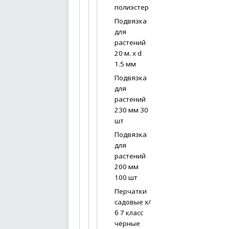
полиэстер
Подвязка
для
растений
20 м. х d
1.5 мм
Подвязка
для
растений
230 мм 30
шт
Подвязка
для
растений
200 мм
100 шт
Перчатки
садовые х/
б 7 класс
чёрные