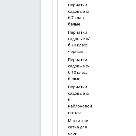
Перчатки
садовые х/
б 7 класс
белые
Перчатки
садовые х/
б 10 класс
чёрные
Перчатки
садовые х/
б 10 класс
белые
Перчатки
садовые х/
б с
нейлоновой
нитью
Москитная
сетка для
окон