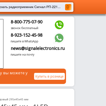
8-800-775-07-90
звонок бесплатный
8-923-152-45-98
пишите в WhatsApp
news@signalelectronics.ru
пишите на почту
у вы можете у
Купить в рознице
довый 295х45х45 мм