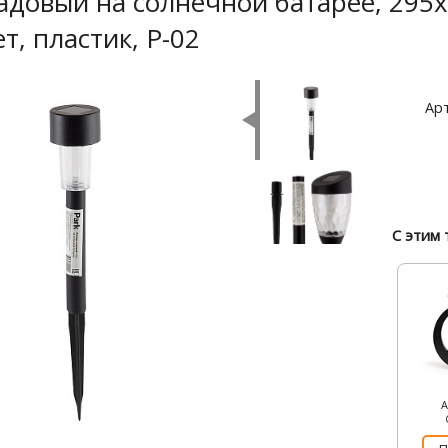
адовый на солнечной батарее, 295х
т, пластик, P-02
Арт
С этим 