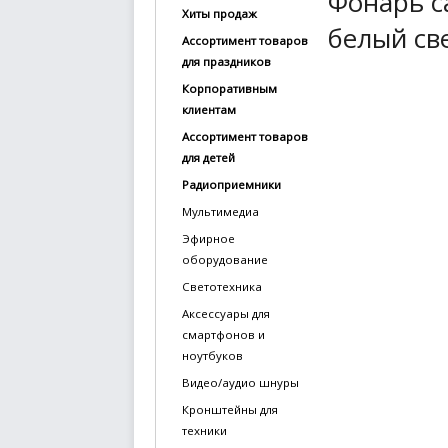
Фонарь с
Хиты продаж
купить
белый све
Ассортимент товаров
Статьи
для праздников
и
Корпоративным
обзоры
клиентам
Ассортимент товаров
Вакансии
для детей
Сертификаты
Радиоприемники
Мультимедиа
PR
Эфирное
оборудование
Отзывы
Светотехника
news@signalelectronics.ru
Аксессуары для
смартфонов и
ноутбуков
Видео/аудио шнуры
Кронштейны для
техники