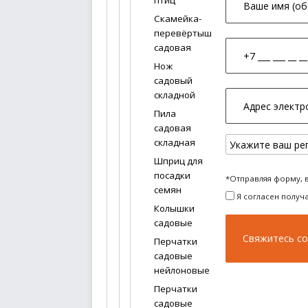
птиц
Скамейка-
перевёртыш
садовая
Нож
садовый
складной
Пила
садовая
складная
Шприц для
посадки
*Отправляя форму, 
семян
Я согласен получ
Колышки
садовые
Перчатки
садовые
нейлоновые
Перчатки
садовые