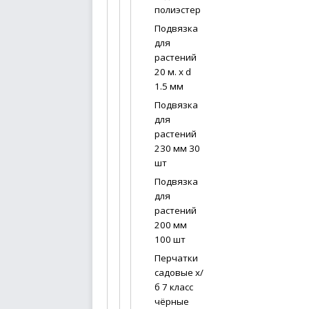
полиэстер
Подвязка
для
растений
20 м. х d
1.5 мм
Подвязка
для
растений
230 мм 30
шт
Подвязка
для
растений
200 мм
100 шт
Перчатки
садовые х/
б 7 класс
чёрные