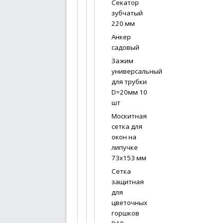
Секатор
зубчатый
220 мм
Анкер
садовый
Зажим
универсальный
для трубки
D=20мм 10
шт
Москитная
сетка для
окон на
липучке
73х153 мм
Сетка
защитная
для
цветочных
горшков