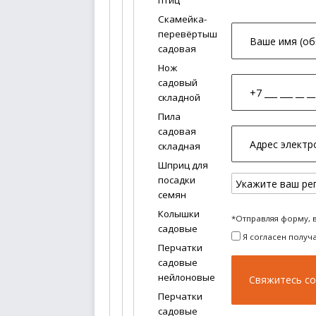
птиц
Скамейка-
перевёртыш
садовая
Нож
садовый
складной
Пила
садовая
складная
Шприц для
посадки
семян
Колышки
*Отправляя форму, 
садовые
Я согласен получ
Перчатки
садовые
нейлоновые
Перчатки
садовые