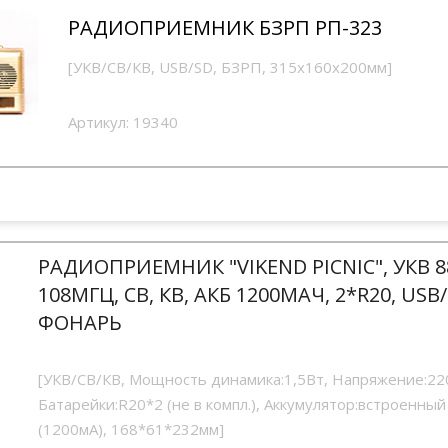
РАДИОПРИЕМНИК БЗРП РП-323
[УКВ/СВ/КВ, USB/SD, БЗРП, 315х160х200мм]
Артикул:
19340
РАДИОПРИЕМНИК "VIKEND PICNIC", УКВ 8
108МГЦ, СВ, КВ, АКБ 1200МAЧ, 2*R20, USB/
ФОНАРЬ
[УКВ/СВ/КВ, Мощность динамика:1,5Вт, Напряжение:22
Батарейки:R20*2 (не в компл.), Аккумулятор:встроенный
(1200мА), 168*61*232мм]