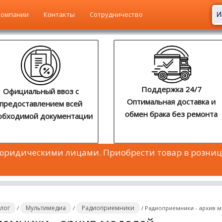
компании
Контакты
Сотрудничество
Поддержка 24/7
Официальный ввоз с
Оптимальная доставка и
предоставлением всей
обмен брака без ремонта
обходимой документации
 юридическими лицами. Приобрести товар в розниц
алог
Мультимедиа
Радиоприемники
/
/
/
Радиоприемники - архив 