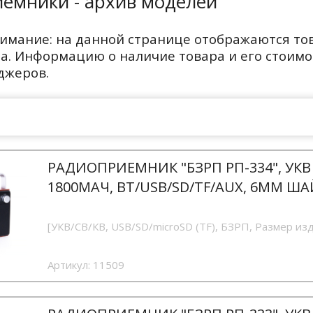
емники - архив моделей
имание: на данной странице отображаются то
а. Информацию о наличие товара и его стоимо
джеров.
РАДИОПРИЕМНИК "БЗРП РП-334", УКВ 6
1800MAЧ, BT/USB/SD/TF/AUX, 6ММ Ш
[УКВ/СВ/КВ, USB/SD/microSD (TF), БЗРП, Размер из
Артикул:
11509