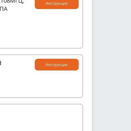
-108МГЦ,
Инструкция
УПА
Й
Инструкция