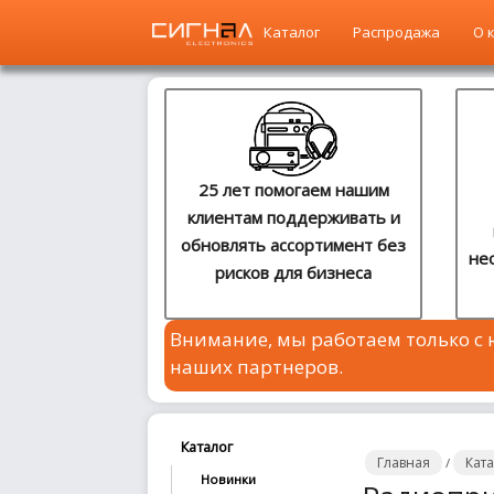
Каталог
Распродажа
О 
Главная
Каталог
25 лет помогаем нашим
клиентам поддерживать и
Распродажа
обновлять ассортимент без
не
рисков для бизнеса
О
компании
Внимание, мы работаем только с
Контакты
наших партнеров.
Сотрудничество
Новости
Каталог
Главная
Кат
/
Новинки
Где