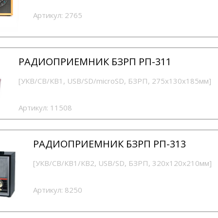
Артикул:
2765
РАДИОПРИЕМНИК БЗРП РП-311
[УКВ/СВ/КВ1, USB/SD/microSD, БЗРП, 275х130х185мм]
Артикул:
11508
РАДИОПРИЕМНИК БЗРП РП-313
[УКВ/СВ/КВ1/КВ2, USB/SD, БЗРП, 320х120х210мм]
Артикул:
8250