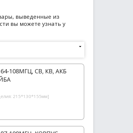
вары, выведенные из
сти вы можете узнать у
4-108МГЦ, СВ, КВ, АКБ
АЙБА
делия: 215*130*155мм]