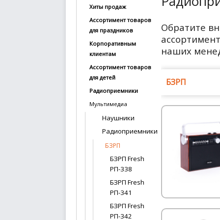
Радиопри
Хиты продаж
купить
Ассортимент товаров
Обратите вн
Статьи
для праздников
ассортимент
и
Корпоративным
обзоры
наших мене
клиентам
Ассортимент товаров
Вакансии
для детей
БЗРП
Сертификаты
Радиоприемники
Мультимедиа
PR
Наушники
Радиоприемники
Отзывы
БЗРП
news@signalelectronics.ru
БЗРП Fresh
РП-338
БЗРП Fresh
РП-341
БЗРП Fresh
РП-342