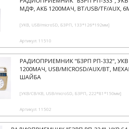
РАДИОПРИЕМНИК "БЗРП РП-333", УКВ 
МДФ, АКБ 1200MAЧ, BT/USB/TF/AUX,
[УКВ, USB/microSD, БЗРП, 133*126*192мм]
Артикул:
11510
РАДИОПРИЕМНИК "БЗРП РП-332", УКВ 8
1200MAЧ, USB/MICROSD/AUX/BT, МЕХ
ШАЙБА
[УКВ/СВ/КВ, USB/microSD, БЗРП, 222*81*150мм]
Артикул:
11502