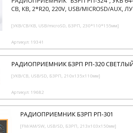
РАДИОПРИЕМНИК "БЗРП РП-324", УКВ 64
СВ, КВ, 2*R20, 220V, USB/MICROSD/AUX, Л
[УКВ/СВ/КВ, USB/microSD, БЗРП, 230*110*155мм]
Артикул:
19341
РАДИОПРИЕМНИК БЗРП РП-320 СВЕТЛЫ
[УКВ/СВ, USB/SD, БЗРП, 210x135x110мм]
Артикул:
19682
РАДИОПРИЕМНИК БЗРП РП-301
[FM/AM/SW, USB/SD, БЗРП, 213х103х150мм]