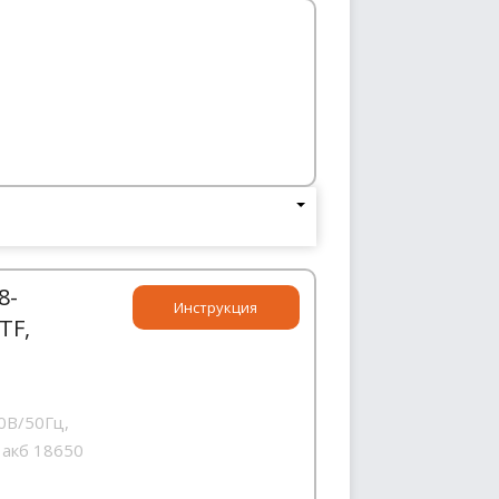
8-
Инструкция
TF,
0В/50Гц,
 акб 18650