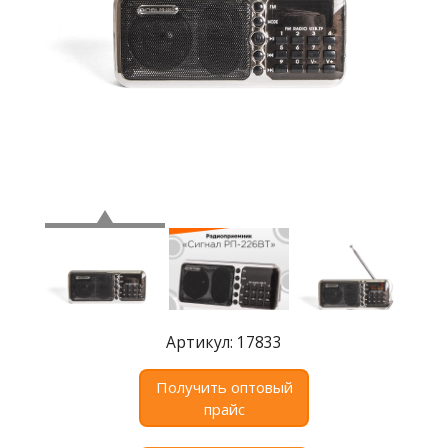
Где
купить
Статьи
и
обзоры
Вакансии
Сертификаты
PR
Отзывы
news@signalelectronics.ru
Артикул: 17833
Получить оптовый
прайс