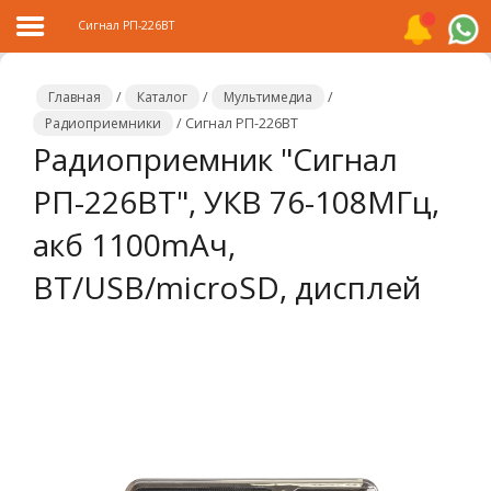
Сигнал РП-226ВТ
Главная
/
Каталог
/
Мультимедиа
/
Радиоприемники
/
Сигнал РП-226ВТ
Радиоприемник "Сигнал
Главная
РП-226BT", УКВ 76-108МГц,
Каталог
акб 1100mAч,
Распродажа
BT/USB/microSD, дисплей
О
компании
Контакты
Сотрудничество
Новости