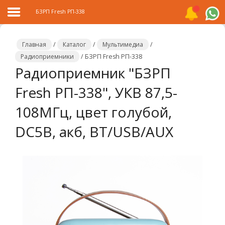
БЗРП Fresh РП-338
Главная
/
Каталог
/
Мультимедиа
/
Радиоприемники
/
БЗРП Fresh РП-338
Радиоприемник "БЗРП
Главная
Fresh РП-338", УКВ 87,5-
Каталог
108МГц, цвет голубой,
Распродажа
DC5В, акб, BT/USB/AUX
О
компании
Контакты
Сотрудничество
Новости