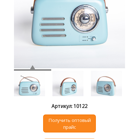
Где
купить
Статьи
и
обзоры
Вакансии
Сертификаты
PR
Отзывы
news@signalelectronics.ru
Артикул: 10122
Получить оптовый
прайс