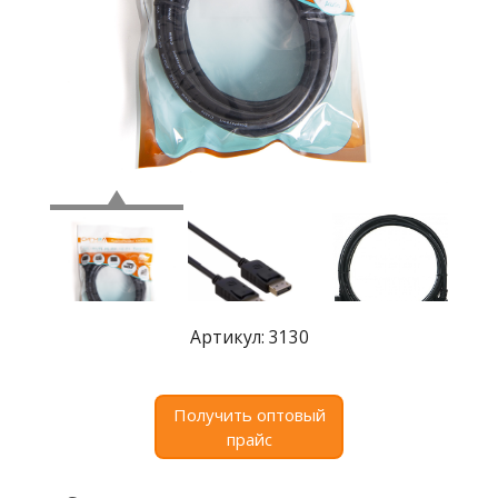
Где
купить
Статьи
и
обзоры
Вакансии
Сертификаты
PR
Отзывы
Артикул: 3130
news@signalelectronics.ru
Получить оптовый
прайс