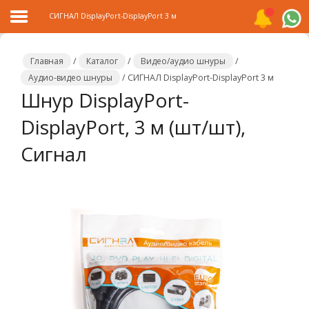
СИГНАЛ DisplayPort-DisplayPort 3 м
Главная
/
Каталог
/
Видео/аудио шнуры
/
Аудио-видео шнуры
/
СИГНАЛ DisplayPort-DisplayPort 3 м
Шнур DisplayPort-
Главная
DisplayPort, 3 м (шт/шт),
Каталог
Сигнал
Распродажа
О
компании
Контакты
Сотрудничество
Новости