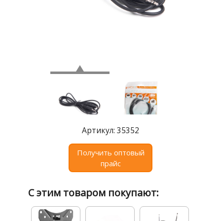
Где
купить
Статьи
и
обзоры
Вакансии
Сертификаты
PR
Артикул: 35352
Отзывы
Получить оптовый
news@signalelectronics.ru
прайс
С этим товаром покупают: