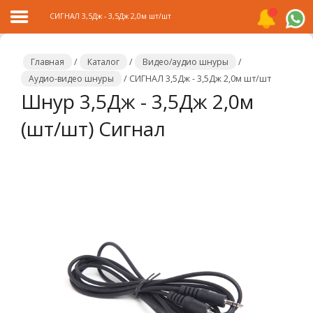
СИГНАЛ 3,5Дж - 3,5Дж 2,0м шт/шт
Главная
/
Каталог
/
Видео/аудио шнуры
/
Аудио-видео шнуры
/
СИГНАЛ 3,5Дж - 3,5Дж 2,0м шт/шт
Шнур 3,5Дж - 3,5Дж 2,0м
Главная
(шт/шт) Сигнал
Каталог
Распродажа
О
компании
Контакты
Сотрудничество
Новости