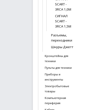
SCART -
3RCA 1,0М
СИГНАЛ
SCART -
3RCA 1,5М
Разъемы,
переходники
Шнуры Джетт
Кронштейны для
техники
Пульты для техники
Приборы и
инструменты
Электробытовые
товары
Компьютерная
периферия
Кабель