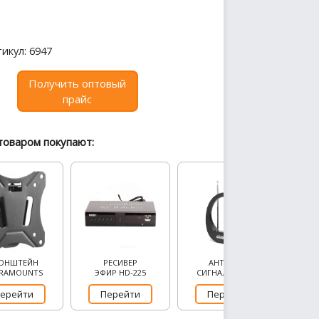
икул: 6947
Получить оптовый
прайс
товаром покупают:
ОНШТЕЙН
РЕСИВЕР
АНТЕННА
RAMOUNTS
ЭФИР HD-225
СИГНАЛ SAI-613
ерейти
Перейти
Перейти