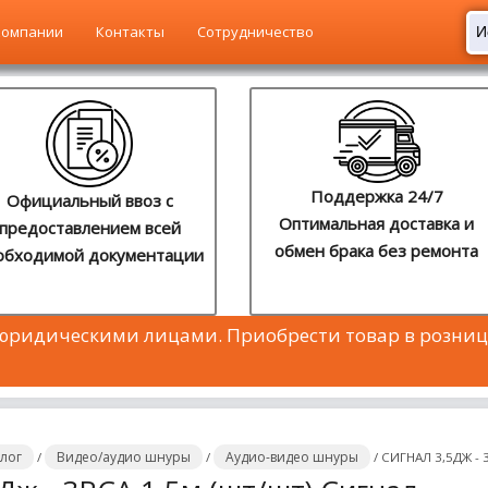
компании
Контакты
Сотрудничество
Поддержка 24/7
Официальный ввоз с
Оптимальная доставка и
предоставлением всей
обмен брака без ремонта
обходимой документации
 юридическими лицами. Приобрести товар в розниц
алог
Видео/аудио шнуры
Аудио-видео шнуры
/
/
/
СИГНАЛ 3,5ДЖ - 