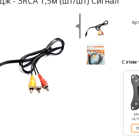
Дж - 3RCA 1,5м (шт/шт) Сигнал
Арт
С этим 
КР
ULT
П