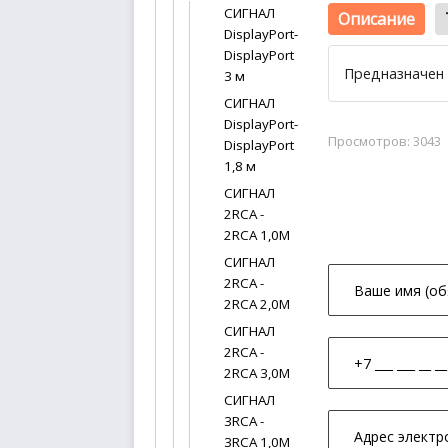
СИГНАЛ
Описание
DisplayPort-
DisplayPort
Предназначен 
3 м
СИГНАЛ
DisplayPort-
Просмотров: 3043
DisplayPort
1,8 м
СИГНАЛ
2RCA -
2RCA 1,0М
СИГНАЛ
2RCA -
2RCA 2,0М
СИГНАЛ
2RCA -
2RCA 3,0М
СИГНАЛ
3RCA -
3RCA 1,0М