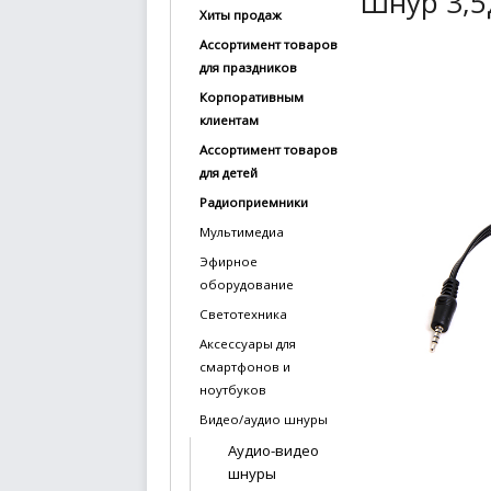
Шнур 3,5
Хиты продаж
купить
Ассортимент товаров
Статьи
для праздников
и
Корпоративным
обзоры
клиентам
Ассортимент товаров
Вакансии
для детей
Сертификаты
Радиоприемники
Мультимедиа
PR
Эфирное
оборудование
Отзывы
Светотехника
news@signalelectronics.ru
Аксессуары для
смартфонов и
ноутбуков
Видео/аудио шнуры
Аудио-видео
шнуры