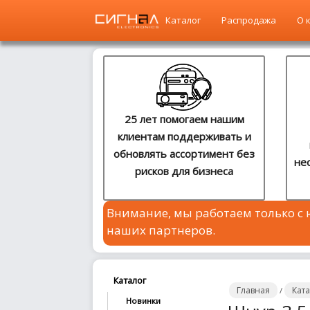
Каталог
Распродажа
О 
Главная
Каталог
25 лет помогаем нашим
клиентам поддерживать и
Распродажа
обновлять ассортимент без
не
рисков для бизнеса
О
компании
Внимание, мы работаем только с
Контакты
наших партнеров.
Сотрудничество
Новости
Каталог
Главная
Кат
/
Новинки
Где