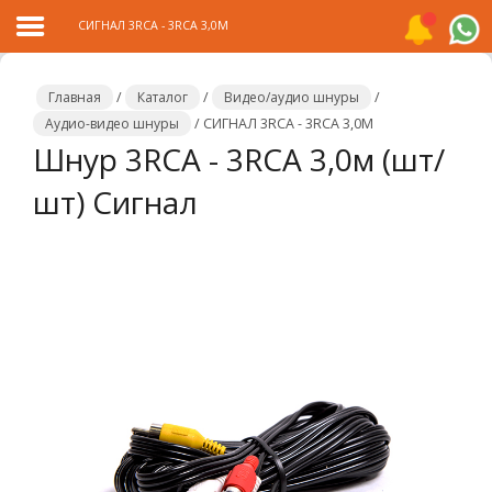
СИГНАЛ 3RCA - 3RCA 3,0М
Главная
/
Каталог
/
Видео/аудио шнуры
/
Аудио-видео шнуры
/
СИГНАЛ 3RCA - 3RCA 3,0М
Шнур 3RCA - 3RCA 3,0м (шт/
Главная
шт) Сигнал
Каталог
Распродажа
О
компании
Контакты
Сотрудничество
Новости