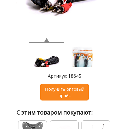
Где
купить
Статьи
и
обзоры
Вакансии
Сертификаты
PR
Артикул: 18645
Отзывы
Получить оптовый
news@signalelectronics.ru
прайс
С этим товаром покупают: