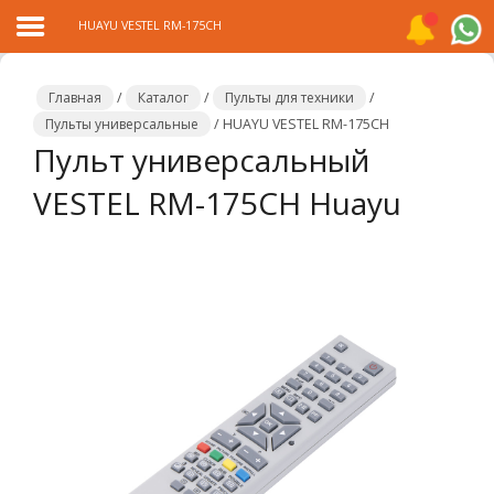
HUAYU VESTEL RM-175CH
Главная
/
Каталог
/
Пульты для техники
/
Пульты универсальные
/
HUAYU VESTEL RM-175CH
Пульт универсальный
Главная
VESTEL RM-175CH Huayu
Каталог
Распродажа
О
компании
Контакты
Сотрудничество
Новости