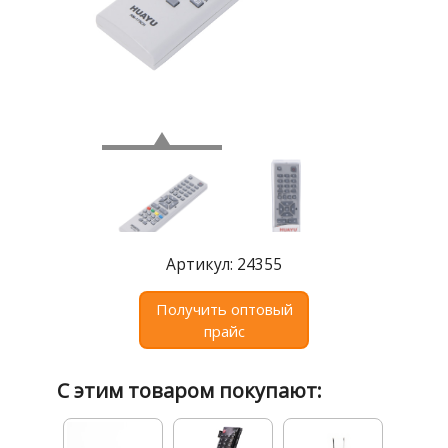
Где
купить
Статьи
и
обзоры
Вакансии
Сертификаты
PR
Артикул: 24355
Отзывы
Получить оптовый
news@signalelectronics.ru
прайс
С этим товаром покупают: