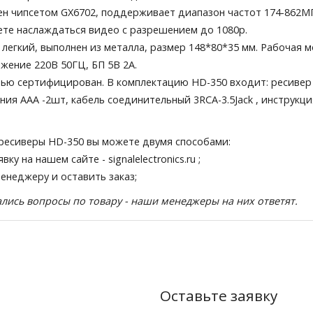
н чипсетом GX6702, поддерживает диапазон частот 174-862М
те наслаждаться видео с разрешением до 1080p.
 легкий, выполнен из металла, размер 148*80*35 мм. Рабочая м
жение 220В 50ГЦ, БП 5В 2А.
ью сертифицирован. В комплектацию HD-350 входит: ресивер
ния ААА -2шт, кабель соединительный 3RCA-3.5Jack , инструкц
ресиверы HD-350 вы можете двумя способами:
явку на нашем сайте
- signalelectronics.ru ;
менеджеру и оставить заказ;
тались вопросы по товару - наши менеджеры на них ответят.
Оставьте заявку