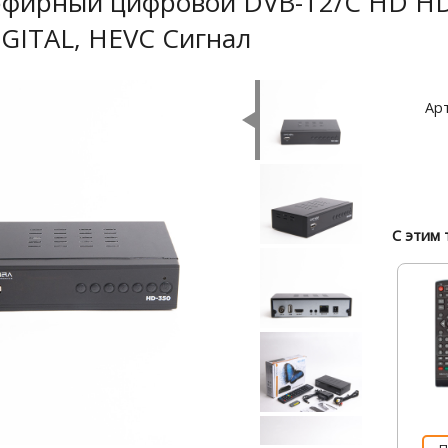
эфирный цифровой DVB-T2/C HD HD
GITAL, HEVC Сигнал
Арт
С этим 