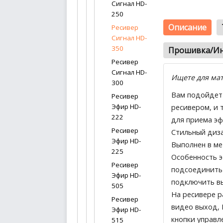
Сигнал HD-
250
Описание
Ресивер
Сигнал HD-
350
Прошивка/Ин
Ресивер
Сигнал HD-
Ищете для ма
300
Вам подойдет 
Ресивер
Эфир HD-
ресивером, и 
222
для приема эф
Ресивер
Стильный диза
Эфир HD-
Выполнен в ме
225
Особенность э
Ресивер
подсоединить 
Эфир HD-
подключить вы
505
На ресивере р
Ресивер
видео выход, 
Эфир HD-
кнопки управл
515