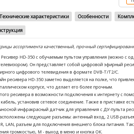
П
Технические характеристики
Особенности
Компл
струкция
трицы ассортимента качественный, прочный сертифицированн
Ресивер HD-350 с обучаемым пультом управления (можно с одн
телевизором). Он представляет собой цифровой эфирный рес
ирного цифрового телевидения в формате DVB-T/T2/C.
йн ресивера HD-350 заметно выделяется на полке, что привле
таллическом корпусе, что делает его более прочным.
того ресивера в возможности подключения к интернету с по
кабель, установив сетевое соединение. Также в приставке ест
носной инфракрасный датчик для управления с ДУ-пульта рес
асположены следующие разъемы: антенный вход, 2 USB-разъе
IR, LAN, разъем для подключения внешнего блока питания. Так
ения громкостью, М - выход в меню и кнопка ОК.