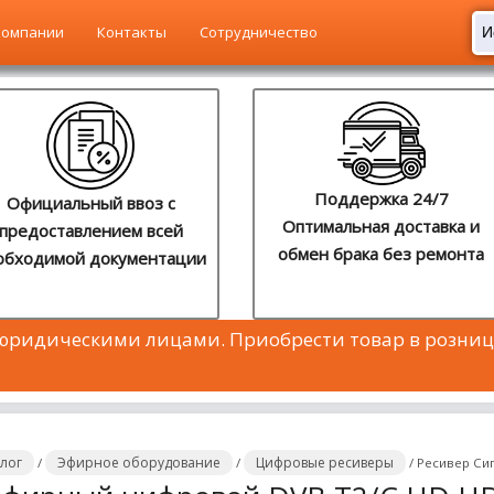
компании
Контакты
Сотрудничество
Поддержка 24/7
Официальный ввоз с
Оптимальная доставка и
предоставлением всей
обмен брака без ремонта
обходимой документации
 юридическими лицами. Приобрести товар в розниц
алог
Эфирное оборудование
Цифровые ресиверы
/
/
/
Ресивер Си