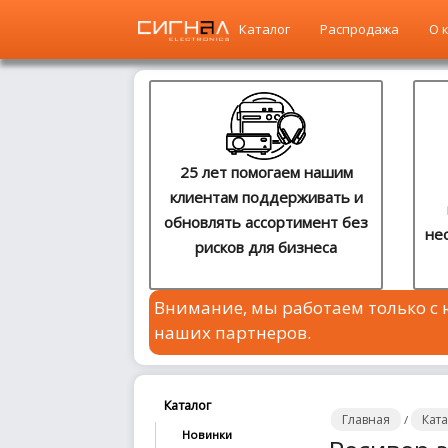
Каталог
Распродажа
О 
Главная
Каталог
25 лет помогаем нашим
клиентам поддерживать и
Распродажа
обновлять ассортимент без
не
рисков для бизнеса
О
компании
Внимание, мы работаем только с
Контакты
наших партнеров.
Сотрудничество
Новости
Каталог
Главная
Кат
/
Новинки
Где