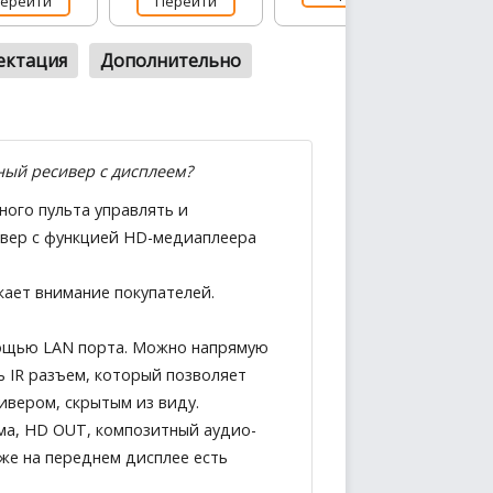
ерейти
Перейти
ектация
Дополнительно
ый ресивер с дисплеем?
ого пульта управлять и
ивер с функцией HD-медиаплеера
кает внимание покупателей.
мощью LAN порта. Можно напрямую
ь IR разъем, который позволяет
ивером, скрытым из виду.
ма, HD OUT, композитный аудио-
же на переднем дисплее есть