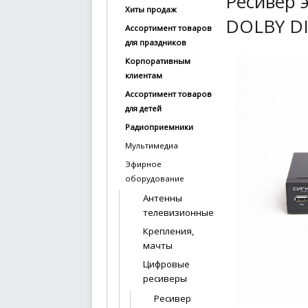
Ресивер 
Хиты продаж
купить
DOLBY DI
Ассортимент товаров
Статьи
для праздников
и
Корпоративным
обзоры
клиентам
Ассортимент товаров
Вакансии
для детей
Сертификаты
Радиоприемники
Мультимедиа
PR
Эфирное
оборудование
Отзывы
Антенны
телевизионные
news@signalelectronics.ru
Крепления,
мачты
Цифровые
ресиверы
Ресивер