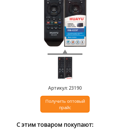
Где
купить
Статьи
и
обзоры
Вакансии
Сертификаты
PR
Отзывы
Артикул: 23190
news@signalelectronics.ru
Получить оптовый
прайс
С этим товаром покупают: