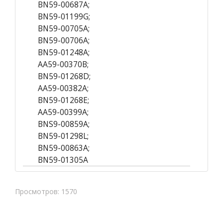
BN59-00687A;
BN59-01199G;
BN59-00705A;
BN59-00706A;
BN59-01248A;
AA59-00370B;
BN59-01268D;
AA59-00382A;
BN59-01268E;
AA59-00399A;
BNS9-00859A;
BN59-01298L;
BN59-00863A;
BN59-01305A
Просмотров: 1570