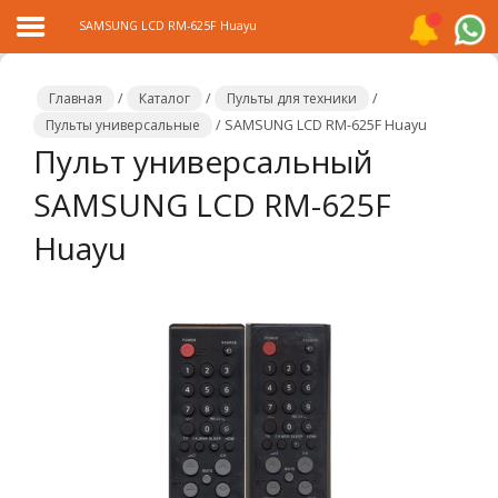
SAMSUNG LCD RM-625F Huayu
Главная
/
Каталог
/
Пульты для техники
/
Пульты универсальные
/
SAMSUNG LCD RM-625F Huayu
Пульт универсальный
Главная
SAMSUNG LCD RM-625F
Каталог
Huayu
Распродажа
О
компании
Контакты
Сотрудничество
Новости