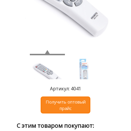
Где
купить
Статьи
и
обзоры
Вакансии
Сертификаты
PR
Отзывы
Артикул: 4041
news@signalelectronics.ru
Получить оптовый
прайс
С этим товаром покупают: