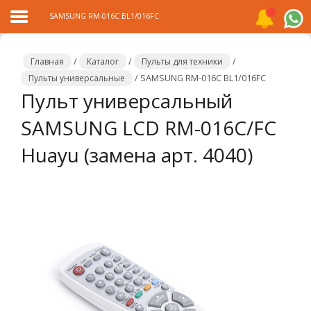
SAMSUNG RM-016C BL1/016FC
Главная
/
Каталог
/
Пульты для техники
/
Пульты универсальные
/
SAMSUNG RM-016C BL1/016FC
Пульт универсальный
Главная
SAMSUNG LCD RM-016C/FC
Каталог
Huayu (замена арт. 4040)
Распродажа
О
компании
Контакты
Сотрудничество
Новости