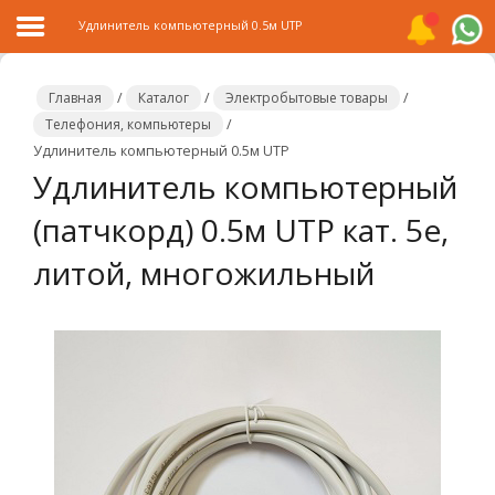
Удлинитель компьютерный 0.5м UTP
Главная
/
Каталог
/
Электробытовые товары
/
Телефония, компьютеры
/
Удлинитель компьютерный 0.5м UTP
Главная
Удлинитель компьютерный
Каталог
(патчкорд) 0.5м UTP кат. 5е,
Распродажа
литой, многожильный
О
компании
Контакты
Сотрудничество
Новости