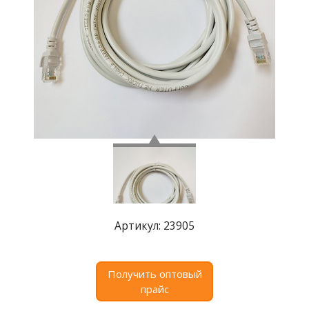
Где
купить
Статьи
и
обзоры
Вакансии
Сертификаты
PR
Отзывы
Артикул: 23905
news@signalelectronics.ru
Получить оптовый
прайс