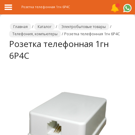
Розетка телефонная 1гн 6P4C
Главная
/
Каталог
/
Электробытовые товары
/
Телефония, компьютеры
/
Розетка телефонная 1гн 6P4C
Розетка телефонная 1гн
Главная
6P4C
Каталог
Распродажа
О
компании
Контакты
Сотрудничество
Новости