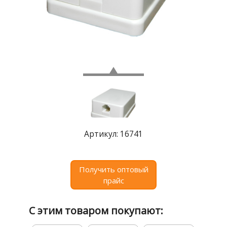
Где
купить
Статьи
и
обзоры
Вакансии
Сертификаты
PR
Артикул: 16741
Отзывы
news@signalelectronics.ru
Получить оптовый
прайс
С этим товаром покупают: